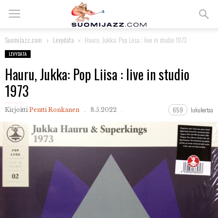
SuomiJazz.com
Levydata
Hauru, Jukka: Pop Liisa : live in studio 1973
LEVYDATA
Hauru, Jukka: Pop Liisa : live in studio
1973
659
lukukertaa
Kirjoitti
Pentti Ronkanen
8.5.2022