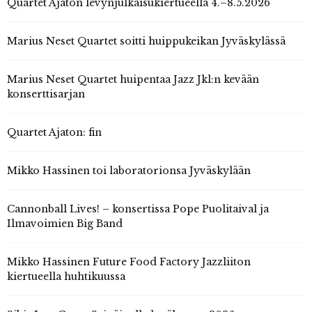
Quartet Ajaton levynjulkaisukiertueella 4.–8.5.2026
Marius Neset Quartet soitti huippukeikan Jyväskylässä
Marius Neset Quartet huipentaa Jazz Jkl:n kevään
konserttisarjan
Quartet Ajaton: fin
Mikko Hassinen toi laboratorionsa Jyväskylään
Cannonball Lives! – konsertissa Pope Puolitaival ja
Ilmavoimien Big Band
Mikko Hassinen Future Food Factory Jazzliiton
kiertueella huhtikuussa