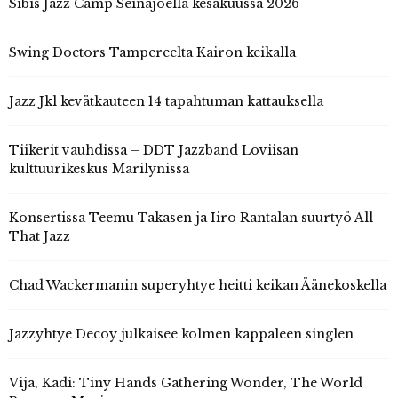
Sibis Jazz Camp Seinäjoella kesäkuussa 2026
Swing Doctors Tampereelta Kairon keikalla
Jazz Jkl kevätkauteen 14 tapahtuman kattauksella
Tiikerit vauhdissa – DDT Jazzband Loviisan
kulttuurikeskus Marilynissa
Konsertissa Teemu Takasen ja Iiro Rantalan suurtyö All
That Jazz
Chad Wackermanin superyhtye heitti keikan Äänekoskella
Jazzyhtye Decoy julkaisee kolmen kappaleen singlen
Vija, Kadi: Tiny Hands Gathering Wonder, The World