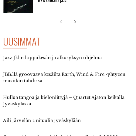
New Orleans jazz
UUSIMMAT
Jazz Jkl:n loppukesän ja alkusyksyn ohjelma
JBB:llä groovaava kesäilta Earth, Wind & Fire -yhtyeen
musiikin tahdissa
Hullua tangoa ja kieloniittyjä – Quartet Ajaton keikalla
Jyväskylässä
Aili Järvelän Unituulia Jyväskylään