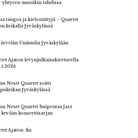
 -yhtyeen musiikin tahdissa
ua tangoa ja kieloniittyjä – Quartet
on keikalla Jyväskylässä
 Järvelän Unituulia Jyväskylään
tet Ajaton levynjulkaisukiertueella
.5.2026
us Neset Quartet soitti
pukeikan Jyväskylässä
us Neset Quartet huipentaa Jazz
n kevään konserttisarjan
tet Ajaton: fin