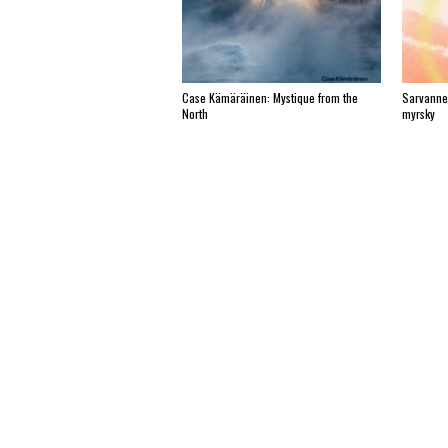
Case Kämäräinen: Mystique from the
Sarvanne
North
myrsky