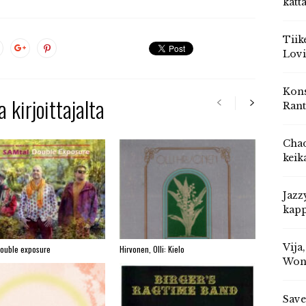
katt
Tiik
Lovi
Kons
 kirjoittajalta
Rant
Chad
keik
Jazz
kapp
Vija
Double exposure
Hirvonen, Olli: Kielo
Won
Save