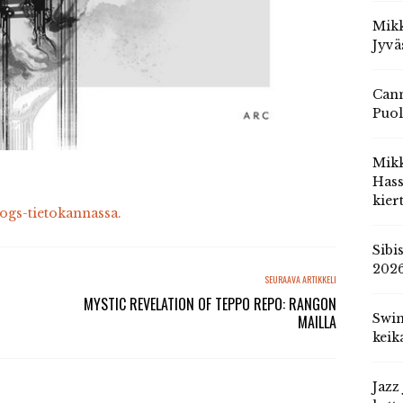
Mikk
Jyvä
Cann
Puol
Mik
Hass
kier
cogs-tietokannassa.
Sibi
202
SEURAAVA ARTIKKELI
MYSTIC REVELATION OF TEPPO REPO: RANGON
Swin
MAILLA
keik
Jazz