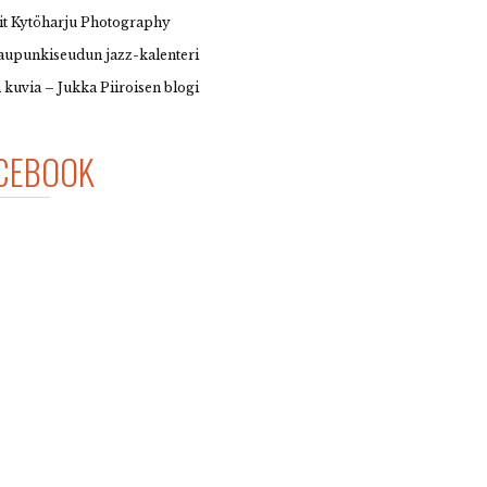
it Kytöharju Photography
upunkiseudun jazz-kalenteri
 kuvia – Jukka Piiroisen blogi
CEBOOK