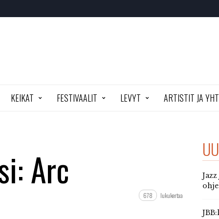
KEIKAT
FESTIVAALIT
LEVYT
ARTISTIT JA YH
UU
si: Arc
Jazz
ohj
678
lukukertaa
JBB: