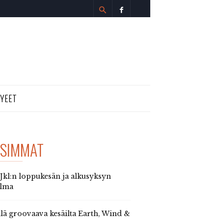
TYEET
SIMMAT
 Jkl:n loppukesän ja alkusyksyn
elma
llä groovaava kesäilta Earth, Wind &