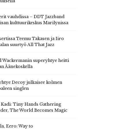
auksella
erit vauhdissa – DDT Jazzband
isan kulttuurikeskus Marilynissa
ertissa Teemu Takasen ja Iiro
alan suurtyö All That Jazz
 Wackermanin superyhtye heitti
an Äänekoskella
yhtye Decoy julkaisee kolmen
aleen singlen
, Kadi: Tiny Hands Gathering
der, The World Becomes Magic
la, Eero: Way to