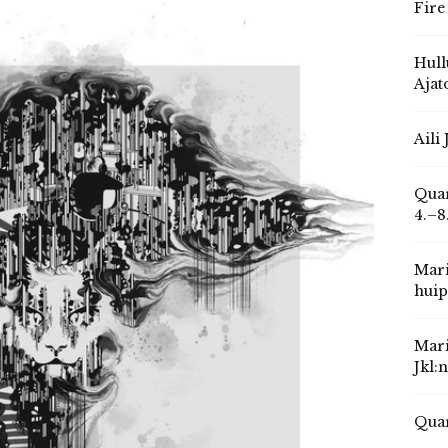
Fire
Hull
Ajat
Aili
Quar
4.–8
Mari
huip
Mari
Jkl:
Quar