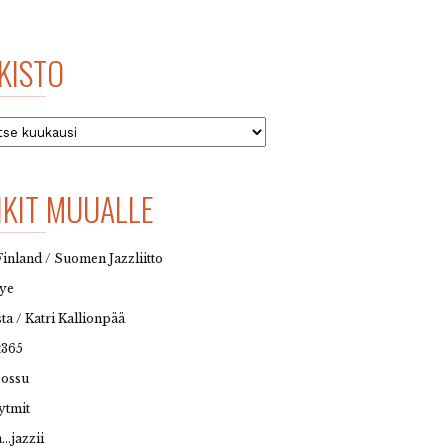
KISTO
to
NKIT MUUALLE
Finland / Suomen Jazzliitto
eye
sta / Katri Kallionpää
t365
possu
ytmit
…jazzii