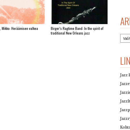
AR
, Mikko: Heräämisen valkea
Birger’s Ragtime Band: In the spirit of
traditional New Orleans jazz
Arkis
LI
Jazz 
Jazz
Jazzi
JazzI
Jazz
Jazzr
Kohta