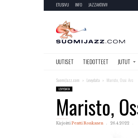
ETUSIVU
INFO
JAZZAKTIIVI!
SuomiJazz.com
UUTISET
TIEDOTTEET
JUTUT
SuomiJazz.com
Levydata
Maristo, Ossi: Arc
LEVYDATA
Maristo, Os
Kirjoitti
Pentti Ronkanen
26.4.2022