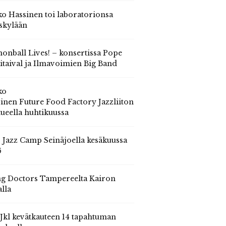
o Hassinen toi laboratorionsa
skylään
onball Lives! – konsertissa Pope
itaival ja Ilmavoimien Big Band
ko
inen Future Food Factory Jazzliiton
tueella huhtikuussa
s Jazz Camp Seinäjoella kesäkuussa
6
g Doctors Tampereelta Kairon
alla
 Jkl kevätkauteen 14 tapahtuman