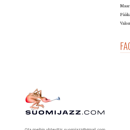
Maar
Pääka
Valon
FA
Ota meihin yhteyttä:
suomijazz@gmail.com