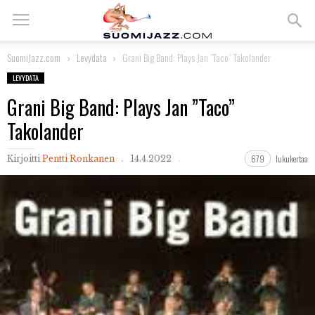
SuomiJazz.com
Levydata
Grani Big Band: Plays Jan ”Taco” Takolander
LEVYDATA
Grani Big Band: Plays Jan ”Taco”
Takolander
679
lukukertaa
Kirjoitti
Pentti Ronkanen
14.4.2022