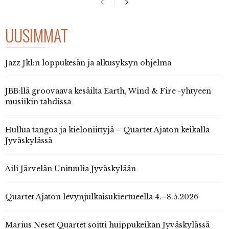
UUSIMMAT
Jazz Jkl:n loppukesän ja alkusyksyn ohjelma
JBB:llä groovaava kesäilta Earth, Wind & Fire -yhtyeen
musiikin tahdissa
Hullua tangoa ja kieloniittyjä – Quartet Ajaton keikalla
Jyväskylässä
Aili Järvelän Unituulia Jyväskylään
Quartet Ajaton levynjulkaisukiertueella 4.–8.5.2026
Marius Neset Quartet soitti huippukeikan Jyväskylässä