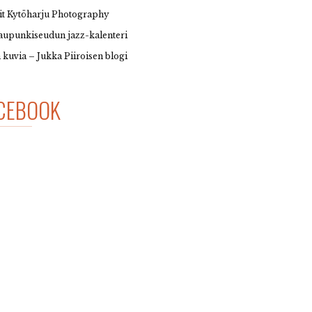
it Kytöharju Photography
upunkiseudun jazz-kalenteri
 kuvia – Jukka Piiroisen blogi
CEBOOK