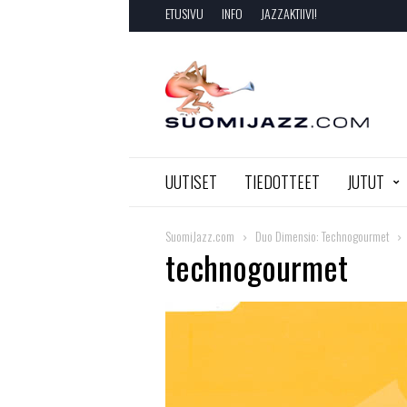
ETUSIVU
INFO
JAZZAKTIIVI!
SuomiJazz.com
UUTISET
TIEDOTTEET
JUTUT
SuomiJazz.com
Duo Dimensio: Technogourmet
technogourmet