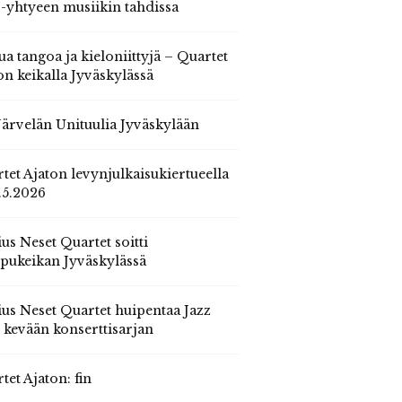
 -yhtyeen musiikin tahdissa
ua tangoa ja kieloniittyjä – Quartet
on keikalla Jyväskylässä
 Järvelän Unituulia Jyväskylään
tet Ajaton levynjulkaisukiertueella
.5.2026
us Neset Quartet soitti
pukeikan Jyväskylässä
us Neset Quartet huipentaa Jazz
n kevään konserttisarjan
tet Ajaton: fin