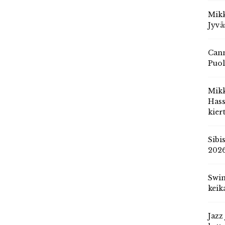
Mikk
Jyvä
Cann
Puol
Mik
Hass
kier
Sibi
202
Swin
keik
Jazz