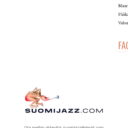
Maar
Pääka
Valon
FA
Ota meihin yhteyttä:
suomijazz@gmail.com