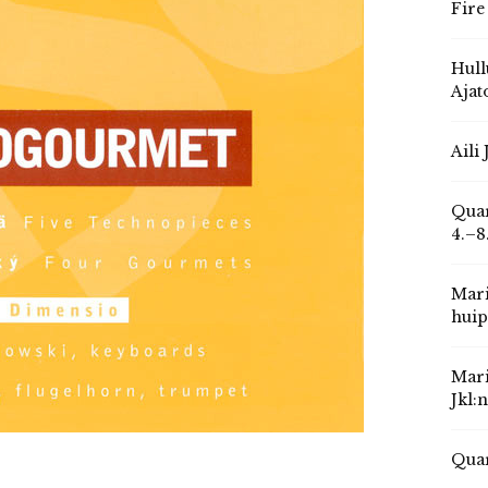
Fire
Hull
Ajat
Aili
Quar
4.–8
Mari
huip
Mari
Jkl:
Quar