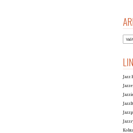
AR
Arkis
LI
Jazz 
Jazz
Jazzi
JazzI
Jazz
Jazzr
Kohta