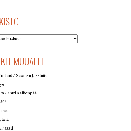
KISTO
to
NKIT MUUALLE
Finland / Suomen Jazzliitto
eye
sta / Katri Kallionpää
t365
possu
ytmit
…jazzii