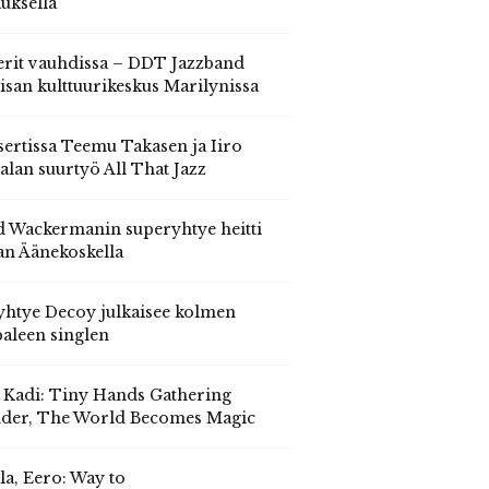
auksella
erit vauhdissa – DDT Jazzband
isan kulttuurikeskus Marilynissa
ertissa Teemu Takasen ja Iiro
alan suurtyö All That Jazz
 Wackermanin superyhtye heitti
an Äänekoskella
yhtye Decoy julkaisee kolmen
aleen singlen
, Kadi: Tiny Hands Gathering
der, The World Becomes Magic
la, Eero: Way to