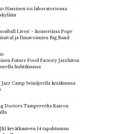
o Hassinen toi laboratorionsa
skylään
onball Lives! – konsertissa Pope
itaival ja Ilmavoimien Big Band
ko
inen Future Food Factory Jazzliiton
tueella huhtikuussa
s Jazz Camp Seinäjoella kesäkuussa
6
g Doctors Tampereelta Kairon
alla
 Jkl kevätkauteen 14 tapahtuman