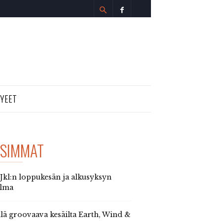
TYEET
SIMMAT
 Jkl:n loppukesän ja alkusyksyn
elma
llä groovaava kesäilta Earth, Wind &