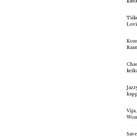
katt
Tiik
Lovi
Kons
Rant
Chad
keik
Jazz
kapp
Vija
Won
Save