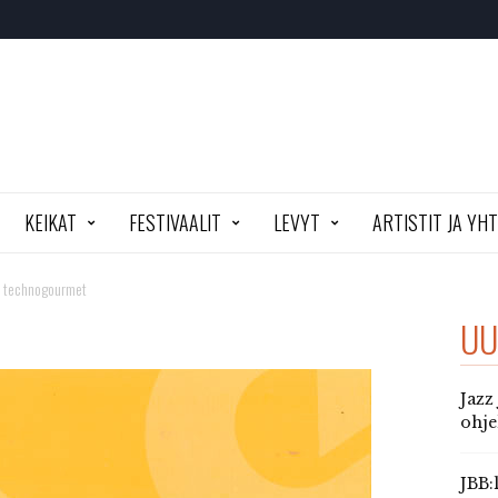
KEIKAT
FESTIVAALIT
LEVYT
ARTISTIT JA YH
technogourmet
UU
Jazz
ohj
JBB: