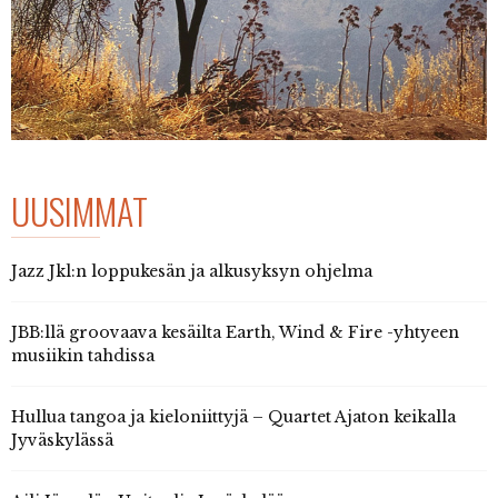
UUSIMMAT
Jazz Jkl:n loppukesän ja alkusyksyn ohjelma
JBB:llä groovaava kesäilta Earth, Wind & Fire -yhtyeen
musiikin tahdissa
Hullua tangoa ja kieloniittyjä – Quartet Ajaton keikalla
Jyväskylässä