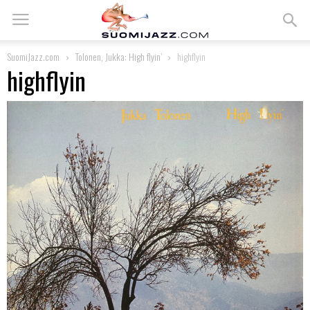
SuomiJazz.com
Tolonen, Jukka: High flyin’
highflyin
highflyin