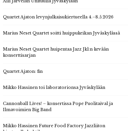
Aili Järvelän Unituulia Jyväskylään
Quartet Ajaton levynjulkaisukiertueella 4.–8.5.2026
Marius Neset Quartet soitti huippukeikan Jyväskylässä
Marius Neset Quartet huipentaa Jazz Jkl:n kevään
konserttisarjan
Quartet Ajaton: fin
Mikko Hassinen toi laboratorionsa Jyväskylään
Cannonball Lives! – konsertissa Pope Puolitaival ja
Ilmavoimien Big Band
Mikko Hassinen Future Food Factory Jazzliiton