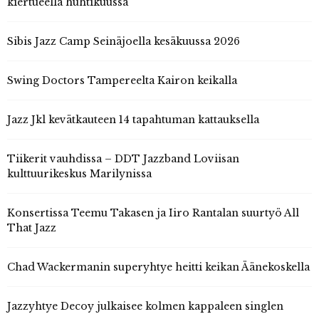
kiertueella huhtikuussa
Sibis Jazz Camp Seinäjoella kesäkuussa 2026
Swing Doctors Tampereelta Kairon keikalla
Jazz Jkl kevätkauteen 14 tapahtuman kattauksella
Tiikerit vauhdissa – DDT Jazzband Loviisan
kulttuurikeskus Marilynissa
Konsertissa Teemu Takasen ja Iiro Rantalan suurtyö All
That Jazz
Chad Wackermanin superyhtye heitti keikan Äänekoskella
Jazzyhtye Decoy julkaisee kolmen kappaleen singlen