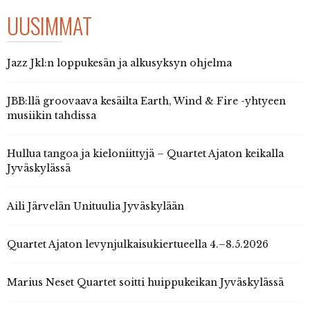
UUSIMMAT
Jazz Jkl:n loppukesän ja alkusyksyn ohjelma
JBB:llä groovaava kesäilta Earth, Wind & Fire -yhtyeen
musiikin tahdissa
Hullua tangoa ja kieloniittyjä – Quartet Ajaton keikalla
Jyväskylässä
Aili Järvelän Unituulia Jyväskylään
Quartet Ajaton levynjulkaisukiertueella 4.–8.5.2026
Marius Neset Quartet soitti huippukeikan Jyväskylässä