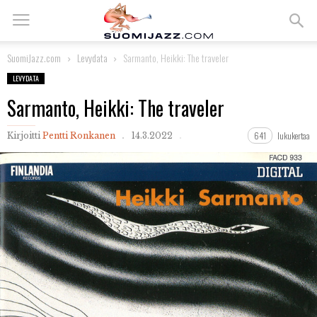
SuomiJazz.com
Levydata
Sarmanto, Heikki: The traveler
LEVYDATA
Sarmanto, Heikki: The traveler
641
lukukertaa
Kirjoitti
Pentti Ronkanen
14.3.2022