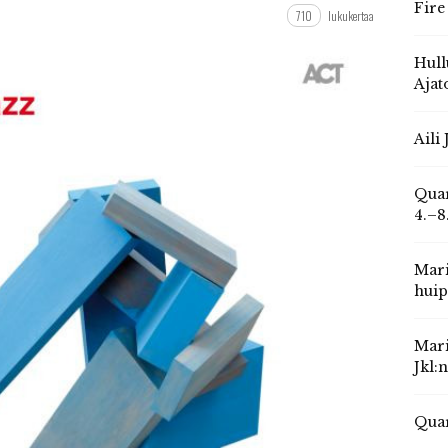
Fire
710
lukukertaa
Hull
Ajat
Aili
Quar
4.–8
Mari
huip
Mari
Jkl:
Quar