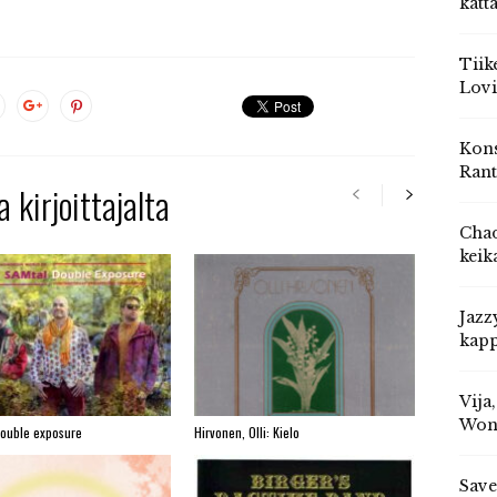
katt
Tiik
Lovi
Kons
Rant
 kirjoittajalta
Chad
keik
Jazz
kapp
Vija
Won
Double exposure
Hirvonen, Olli: Kielo
Save