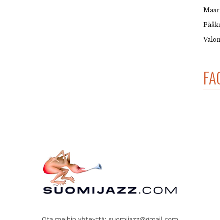
Maar
Pääka
Valon
FA
Ota meihin yhteyttä:
suomijazz@gmail.com