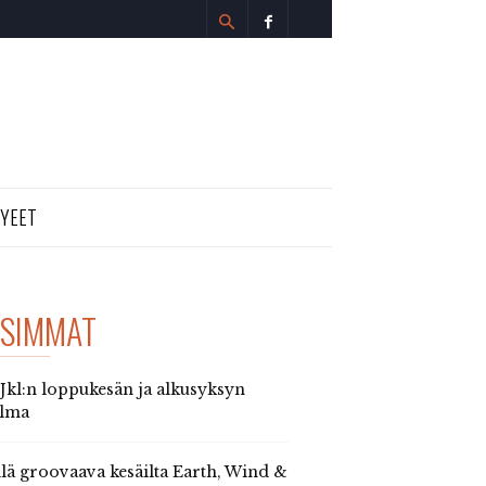
TYEET
SIMMAT
 Jkl:n loppukesän ja alkusyksyn
elma
llä groovaava kesäilta Earth, Wind &