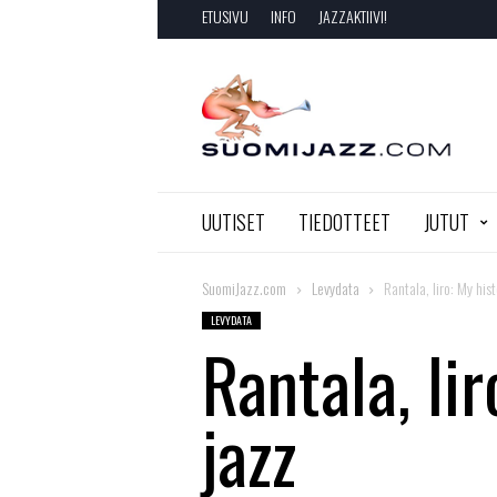
ETUSIVU
INFO
JAZZAKTIIVI!
SuomiJazz.com
UUTISET
TIEDOTTEET
JUTUT
SuomiJazz.com
Levydata
Rantala, Iiro: My hist
LEVYDATA
Rantala, Iir
jazz