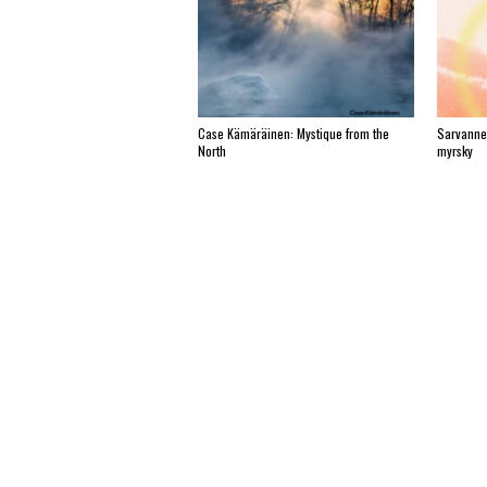
Case Kämäräinen: Mystique from the
Sarvanne
North
myrsky