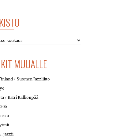
KISTO
to
NKIT MUUALLE
Finland / Suomen Jazzliitto
eye
sta / Katri Kallionpää
t365
possu
ytmit
…jazzii