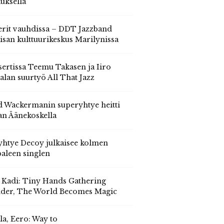
auksella
erit vauhdissa – DDT Jazzband
isan kulttuurikeskus Marilynissa
ertissa Teemu Takasen ja Iiro
alan suurtyö All That Jazz
 Wackermanin superyhtye heitti
an Äänekoskella
yhtye Decoy julkaisee kolmen
aleen singlen
, Kadi: Tiny Hands Gathering
der, The World Becomes Magic
la, Eero: Way to