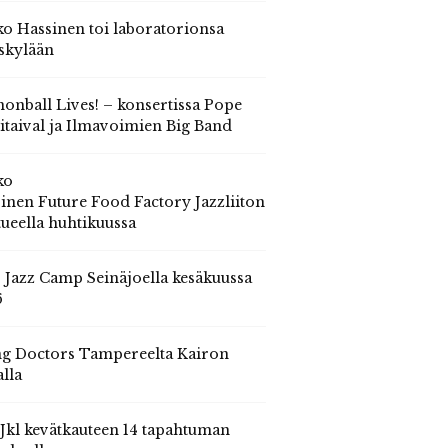
o Hassinen toi laboratorionsa
skylään
onball Lives! – konsertissa Pope
itaival ja Ilmavoimien Big Band
ko
inen Future Food Factory Jazzliiton
tueella huhtikuussa
s Jazz Camp Seinäjoella kesäkuussa
6
g Doctors Tampereelta Kairon
alla
 Jkl kevätkauteen 14 tapahtuman