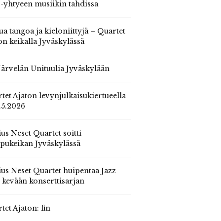
 -yhtyeen musiikin tahdissa
ua tangoa ja kieloniittyjä – Quartet
on keikalla Jyväskylässä
 Järvelän Unituulia Jyväskylään
tet Ajaton levynjulkaisukiertueella
.5.2026
us Neset Quartet soitti
pukeikan Jyväskylässä
us Neset Quartet huipentaa Jazz
n kevään konserttisarjan
tet Ajaton: fin