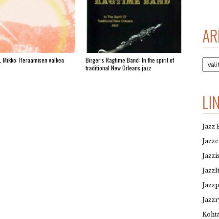
AR
Arkis
, Mikko: Heräämisen valkea
Birger’s Ragtime Band: In the spirit of
traditional New Orleans jazz
LI
Jazz 
Jazz
Jazzi
JazzI
Jazz
Jazzr
Kohta