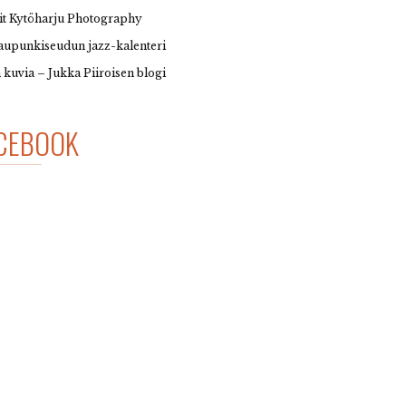
it Kytöharju Photography
upunkiseudun jazz-kalenteri
 kuvia – Jukka Piiroisen blogi
CEBOOK