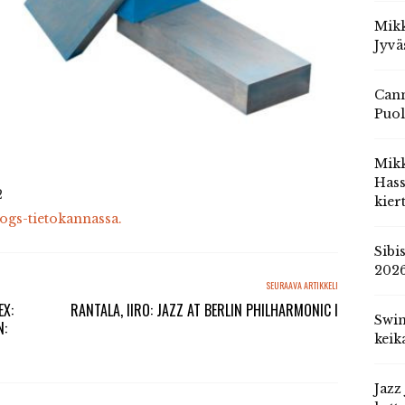
Mikk
Jyvä
Cann
Puol
Mik
Hass
2
kier
cogs-tietokannassa.
Sibi
202
SEURAAVA ARTIKKELI
EX:
RANTALA, IIRO: JAZZ AT BERLIN PHILHARMONIC I
Swin
N:
keik
Jazz