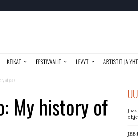
KEIKAT
FESTIVAALIT
LEVYT
ARTISTIT JA YH
ory of jazz
UU
o: My history of
Jazz
ohj
JBB: