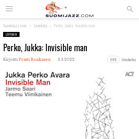
SuomiJazz.com
Levydata
Perko, Jukka: Invisible man
LEVYDATA
Perko, Jukka: Invisible man
688
lukukertaa
Kirjoitti
Pentti Ronkanen
2.3.2022