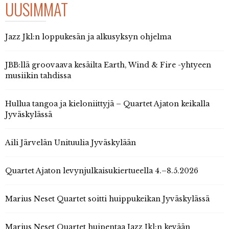
UUSIMMAT
Jazz Jkl:n loppukesän ja alkusyksyn ohjelma
JBB:llä groovaava kesäilta Earth, Wind & Fire -yhtyeen
musiikin tahdissa
Hullua tangoa ja kieloniittyjä – Quartet Ajaton keikalla
Jyväskylässä
Aili Järvelän Unituulia Jyväskylään
Quartet Ajaton levynjulkaisukiertueella 4.–8.5.2026
Marius Neset Quartet soitti huippukeikan Jyväskylässä
Marius Neset Quartet huipentaa Jazz Jkl:n kevään