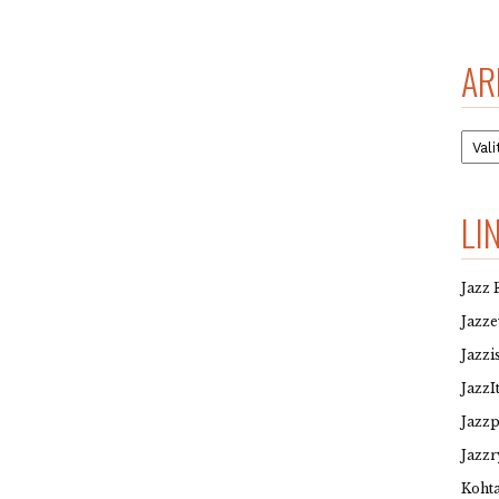
AR
Arkis
LI
Jazz 
Jazz
Jazzi
JazzI
Jazz
Jazzr
Kohta