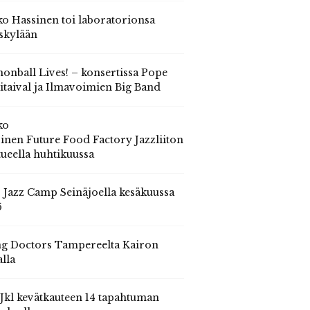
o Hassinen toi laboratorionsa
skylään
onball Lives! – konsertissa Pope
itaival ja Ilmavoimien Big Band
ko
inen Future Food Factory Jazzliiton
tueella huhtikuussa
s Jazz Camp Seinäjoella kesäkuussa
6
g Doctors Tampereelta Kairon
alla
 Jkl kevätkauteen 14 tapahtuman