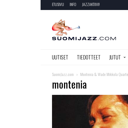
ETUSIVU
INFO
JAZZAKTIIVI!
SuomiJazz.com
UUTISET
TIEDOTTEET
JUTUT
SuomiJazz.com
Montenia & Wade Mikkola Quartet
montenia