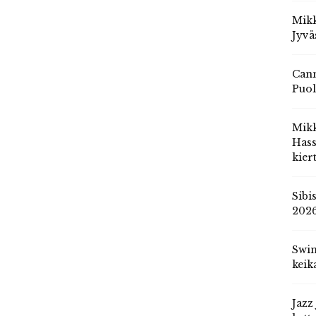
Mikk
Jyvä
Cann
Puol
Mik
Hass
kier
Sibi
202
Swin
keik
Jazz