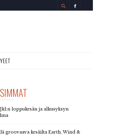
TYEET
SIMMAT
 Jkl:n loppukesän ja alkusyksyn
elma
llä groovaava kesäilta Earth, Wind &