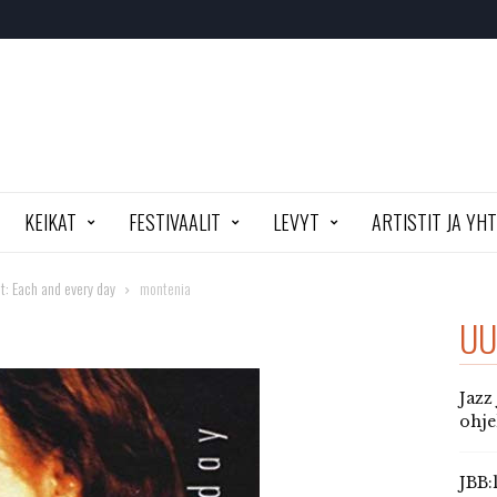
KEIKAT
FESTIVAALIT
LEVYT
ARTISTIT JA YH
: Each and every day
montenia
UU
Jazz
ohj
JBB: