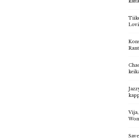
katt
Tiik
Lovi
Kons
Rant
Chad
keik
Jazz
kapp
Vija
Won
Save