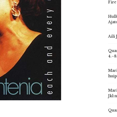
Fire
Hull
Ajat
Aili
Quar
4.–8
Mari
huip
Mari
Jkl:
Quar