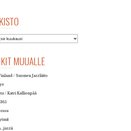
KISTO
to
NKIT MUUALLE
Finland / Suomen Jazzliitto
eye
sta / Katri Kallionpää
t365
possu
ytmit
…jazzii