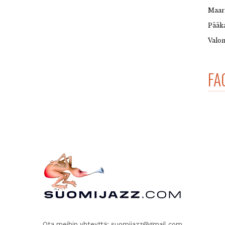
Maar
Pääka
Valon
FA
Ota meihin yhteyttä:
suomijazz@gmail.com