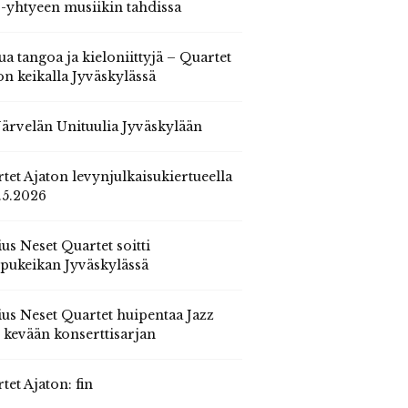
 -yhtyeen musiikin tahdissa
ua tangoa ja kieloniittyjä – Quartet
on keikalla Jyväskylässä
 Järvelän Unituulia Jyväskylään
tet Ajaton levynjulkaisukiertueella
.5.2026
us Neset Quartet soitti
pukeikan Jyväskylässä
us Neset Quartet huipentaa Jazz
n kevään konserttisarjan
tet Ajaton: fin