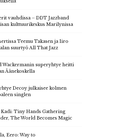
auksella
erit vauhdissa – DDT Jazzband
isan kulttuurikeskus Marilynissa
ertissa Teemu Takasen ja Iiro
alan suurtyö All That Jazz
 Wackermanin superyhtye heitti
an Äänekoskella
yhtye Decoy julkaisee kolmen
aleen singlen
, Kadi: Tiny Hands Gathering
der, The World Becomes Magic
la, Eero: Way to