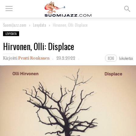
SuomiJazz.com
Levydata
Hirvonen, Olli: Displace
LEVYDATA
Hirvonen, Olli: Displace
836
lukukertaa
Kirjoitti
Pentti Ronkanen
23.2.2022