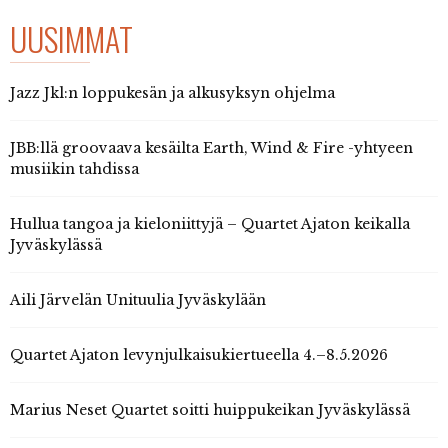
UUSIMMAT
Jazz Jkl:n loppukesän ja alkusyksyn ohjelma
JBB:llä groovaava kesäilta Earth, Wind & Fire -yhtyeen
musiikin tahdissa
Hullua tangoa ja kieloniittyjä – Quartet Ajaton keikalla
Jyväskylässä
Aili Järvelän Unituulia Jyväskylään
Quartet Ajaton levynjulkaisukiertueella 4.–8.5.2026
Marius Neset Quartet soitti huippukeikan Jyväskylässä