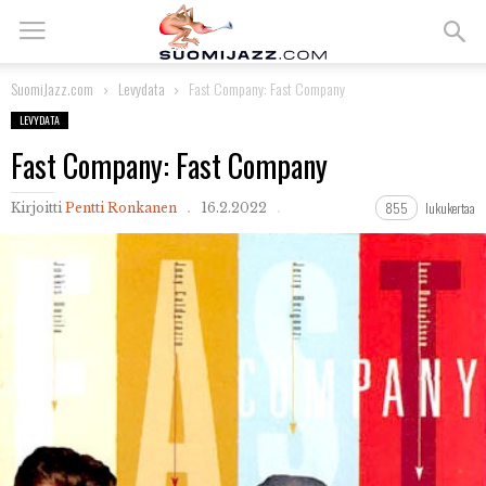
SuomiJazz.com
Levydata
Fast Company: Fast Company
LEVYDATA
Fast Company: Fast Company
855
lukukertaa
Kirjoitti
Pentti Ronkanen
16.2.2022