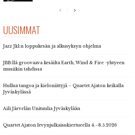
UUSIMMAT
Jazz Jkl:n loppukesän ja alkusyksyn ohjelma
JBB:llä groovaava kesäilta Earth, Wind & Fire -yhtyeen
musiikin tahdissa
Hullua tangoa ja kieloniittyjä – Quartet Ajaton keikalla
Jyväskylässä
Aili Järvelän Unituulia Jyväskylään
Quartet Ajaton levynjulkaisukiertueella 4.–8.5.2026