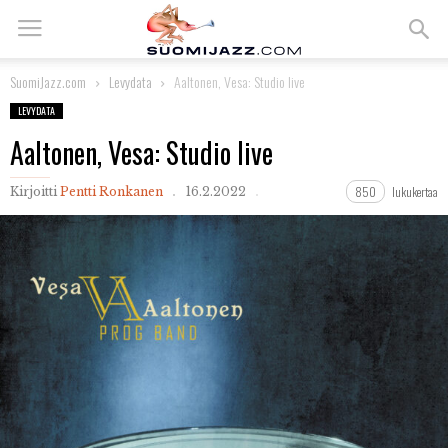
SuomiJazz.com
Levydata
Aaltonen, Vesa: Studio live
LEVYDATA
Aaltonen, Vesa: Studio live
850
lukukertaa
Kirjoitti
Pentti Ronkanen
16.2.2022