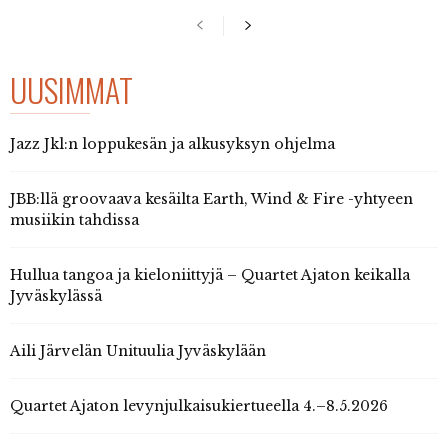
UUSIMMAT
Jazz Jkl:n loppukesän ja alkusyksyn ohjelma
JBB:llä groovaava kesäilta Earth, Wind & Fire -yhtyeen
musiikin tahdissa
Hullua tangoa ja kieloniittyjä – Quartet Ajaton keikalla
Jyväskylässä
Aili Järvelän Unituulia Jyväskylään
Quartet Ajaton levynjulkaisukiertueella 4.–8.5.2026