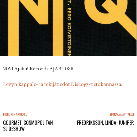
2021 Ajabu! Records AJABU036
Levyn kappale- ja tekijätiedot Discogs-tietokannassa.
EDELLINEN ARTIKKELI
SEURAAVA ARTIKKELI
GOURMET: COSMOPOLITAN
FREDRIKSSON, LINDA: JUNIPER
SLIDESHOW