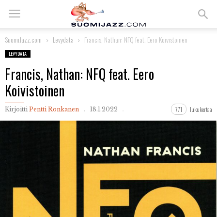
SuomiJazz.com
Levydata
Francis, Nathan: NFQ feat. Eero Koivistoinen
LEVYDATA
Francis, Nathan: NFQ feat. Eero
Koivistoinen
771
lukukertaa
Kirjoitti
Pentti Ronkanen
18.1.2022