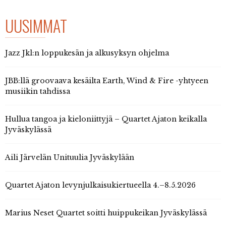
UUSIMMAT
Jazz Jkl:n loppukesän ja alkusyksyn ohjelma
JBB:llä groovaava kesäilta Earth, Wind & Fire -yhtyeen
musiikin tahdissa
Hullua tangoa ja kieloniittyjä – Quartet Ajaton keikalla
Jyväskylässä
Aili Järvelän Unituulia Jyväskylään
Quartet Ajaton levynjulkaisukiertueella 4.–8.5.2026
Marius Neset Quartet soitti huippukeikan Jyväskylässä