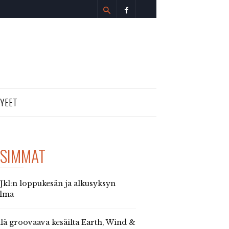
TYEET
SIMMAT
 Jkl:n loppukesän ja alkusyksyn
elma
llä groovaava kesäilta Earth, Wind &