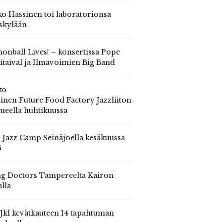
o Hassinen toi laboratorionsa
skylään
onball Lives! – konsertissa Pope
itaival ja Ilmavoimien Big Band
ko
inen Future Food Factory Jazzliiton
tueella huhtikuussa
s Jazz Camp Seinäjoella kesäkuussa
6
g Doctors Tampereelta Kairon
alla
 Jkl kevätkauteen 14 tapahtuman