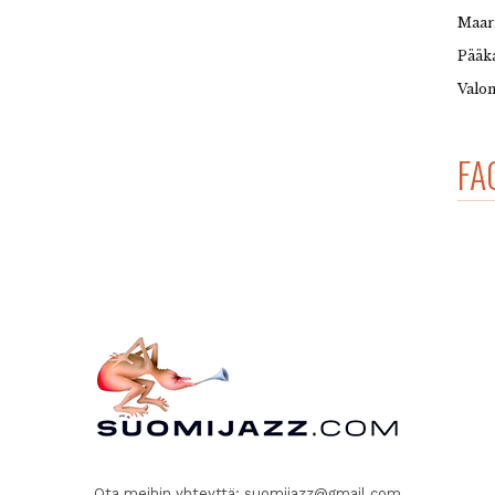
Maar
Pääka
Valon
FA
Ota meihin yhteyttä:
suomijazz@gmail.com