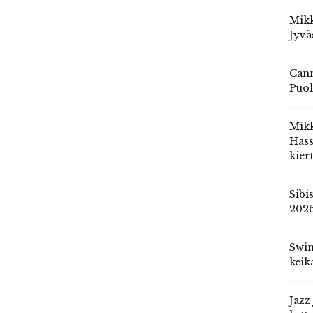
Mikk
Jyvä
Cann
Puol
Mik
Hass
kier
Sibi
202
Swin
keik
Jazz