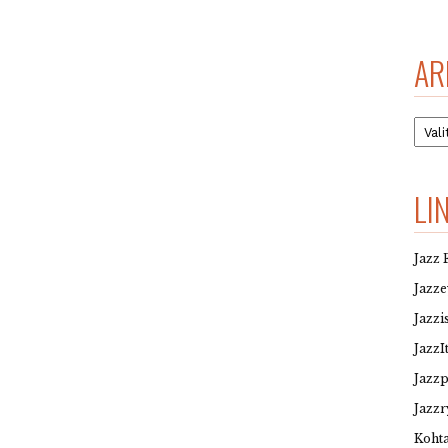
AR
Arkis
LI
Jazz 
Jazz
Jazzi
JazzI
Jazz
Jazzr
Kohta