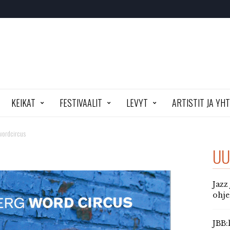
KEIKAT
FESTIVAALIT
LEVYT
ARTISTIT JA YH
wordcircus
UU
Jazz
ohj
JBB: