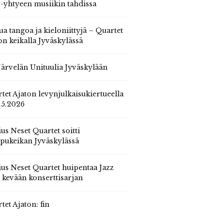
 -yhtyeen musiikin tahdissa
ua tangoa ja kieloniittyjä – Quartet
on keikalla Jyväskylässä
 Järvelän Unituulia Jyväskylään
tet Ajaton levynjulkaisukiertueella
.5.2026
us Neset Quartet soitti
pukeikan Jyväskylässä
us Neset Quartet huipentaa Jazz
n kevään konserttisarjan
tet Ajaton: fin