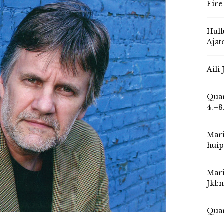
Fire
Hull
Ajat
Aili
Quar
4.–8
Mari
huip
Mari
Jkl:
Quar