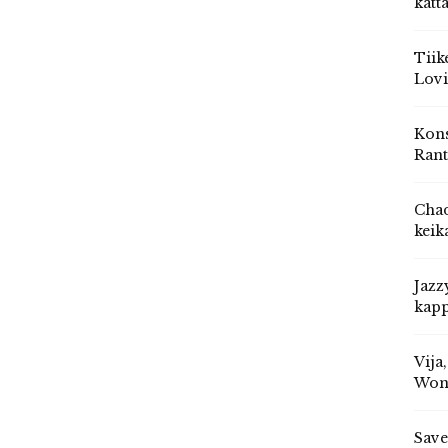
katt
Tiik
Lovi
Kons
Rant
Chad
keik
Jazz
kapp
Vija
Won
Save