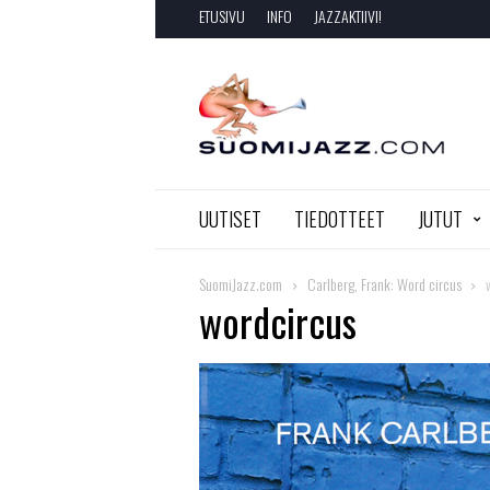
ETUSIVU
INFO
JAZZAKTIIVI!
SuomiJazz.com
UUTISET
TIEDOTTEET
JUTUT
SuomiJazz.com
Carlberg, Frank: Word circus
wordcircus