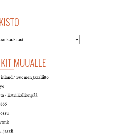
KISTO
to
NKIT MUUALLE
Finland / Suomen Jazzliitto
eye
sta / Katri Kallionpää
t365
possu
ytmit
…jazzii