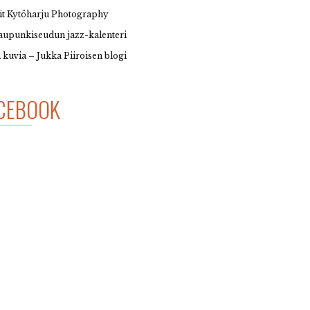
it Kytöharju Photography
upunkiseudun jazz-kalenteri
 kuvia – Jukka Piiroisen blogi
CEBOOK