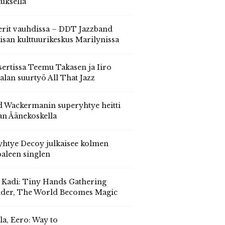
auksella
erit vauhdissa – DDT Jazzband
isan kulttuurikeskus Marilynissa
ertissa Teemu Takasen ja Iiro
alan suurtyö All That Jazz
 Wackermanin superyhtye heitti
an Äänekoskella
yhtye Decoy julkaisee kolmen
aleen singlen
, Kadi: Tiny Hands Gathering
der, The World Becomes Magic
la, Eero: Way to