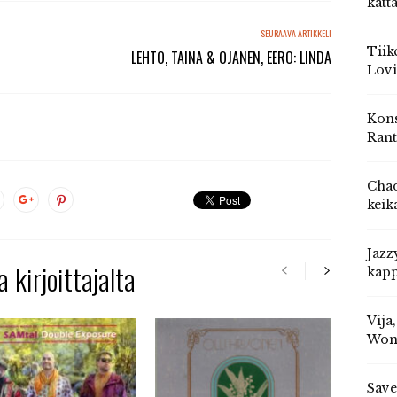
katt
SEURAAVA ARTIKKELI
Tiik
LEHTO, TAINA & OJANEN, EERO: LINDA
Lovi
Kons
Rant
Chad
keik
Jazz
 kirjoittajalta
kapp
Vija
Won
Save