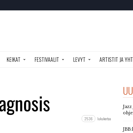
KEIKAT
FESTIVAALIT
LEVYT
ARTISTIT JA YH
UU
agnosis
Jazz
ohj
2536
lukukertaa
JBB: