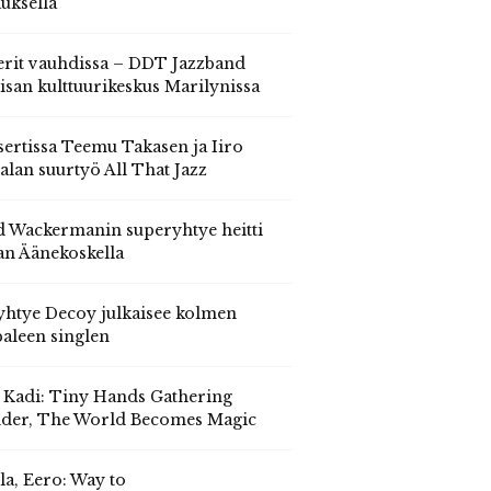
auksella
erit vauhdissa – DDT Jazzband
isan kulttuurikeskus Marilynissa
ertissa Teemu Takasen ja Iiro
alan suurtyö All That Jazz
 Wackermanin superyhtye heitti
an Äänekoskella
yhtye Decoy julkaisee kolmen
aleen singlen
, Kadi: Tiny Hands Gathering
der, The World Becomes Magic
la, Eero: Way to