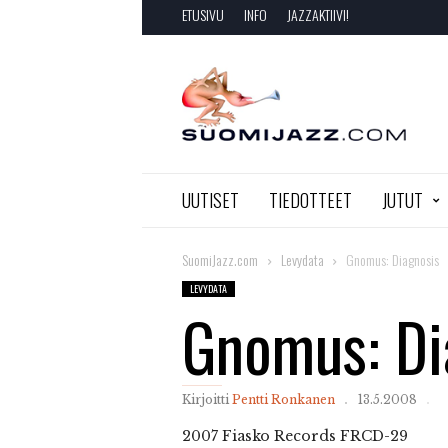
ETUSIVU
INFO
JAZZAKTIIVI!
SuomiJazz.com
UUTISET
TIEDOTTEET
JUTUT
SuomiJazz.com
Levydata
Gnomus: Diagnosis
LEVYDATA
Gnomus: Di
Kirjoitti
Pentti Ronkanen
13.5.2008
2007
Fiasko Records FRCD-29