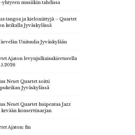
 -yhtyeen musiikin tahdissa
ua tangoa ja kieloniittyjä – Quartet
on keikalla Jyväskylässä
 Järvelän Unituulia Jyväskylään
tet Ajaton levynjulkaisukiertueella
.5.2026
us Neset Quartet soitti
pukeikan Jyväskylässä
us Neset Quartet huipentaa Jazz
n kevään konserttisarjan
tet Ajaton: fin