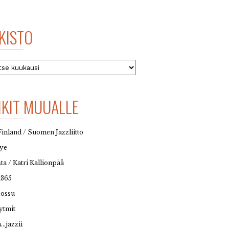
KISTO
to
NKIT MUUALLE
Finland / Suomen Jazzliitto
eye
sta / Katri Kallionpää
t365
possu
ytmit
…jazzii