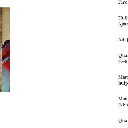
Fire
Hull
Ajat
Aili
Quar
4.–8
Mari
huip
Mari
Jkl:
Quar