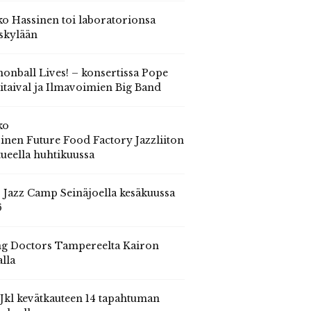
o Hassinen toi laboratorionsa
skylään
onball Lives! – konsertissa Pope
itaival ja Ilmavoimien Big Band
ko
inen Future Food Factory Jazzliiton
tueella huhtikuussa
s Jazz Camp Seinäjoella kesäkuussa
6
g Doctors Tampereelta Kairon
alla
 Jkl kevätkauteen 14 tapahtuman