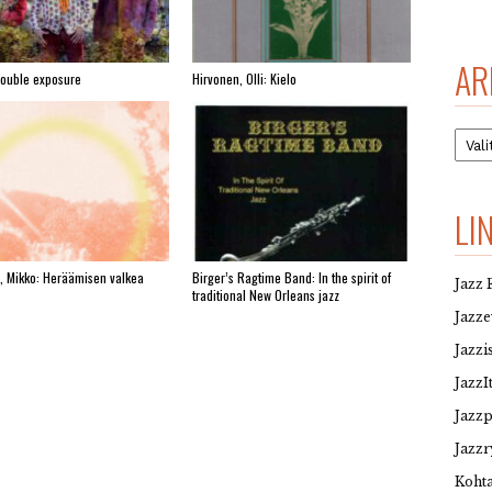
AR
Double exposure
Hirvonen, Olli: Kielo
Arkis
LI
, Mikko: Heräämisen valkea
Birger’s Ragtime Band: In the spirit of
Jazz 
traditional New Orleans jazz
Jazz
Jazzi
JazzI
Jazz
Jazzr
Kohta