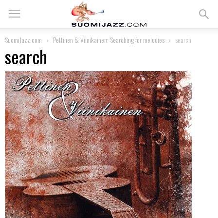
SuomiJazz.com
Pettinen & Viinikainen: Searching for melodies
search
search