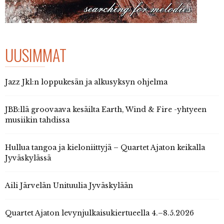
UUSIMMAT
Jazz Jkl:n loppukesän ja alkusyksyn ohjelma
JBB:llä groovaava kesäilta Earth, Wind & Fire -yhtyeen
musiikin tahdissa
Hullua tangoa ja kieloniittyjä – Quartet Ajaton keikalla
Jyväskylässä
Aili Järvelän Unituulia Jyväskylään
Quartet Ajaton levynjulkaisukiertueella 4.–8.5.2026