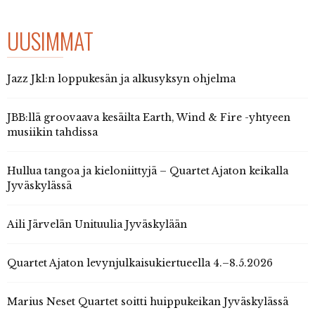
UUSIMMAT
Jazz Jkl:n loppukesän ja alkusyksyn ohjelma
JBB:llä groovaava kesäilta Earth, Wind & Fire -yhtyeen
musiikin tahdissa
Hullua tangoa ja kieloniittyjä – Quartet Ajaton keikalla
Jyväskylässä
Aili Järvelän Unituulia Jyväskylään
Quartet Ajaton levynjulkaisukiertueella 4.–8.5.2026
Marius Neset Quartet soitti huippukeikan Jyväskylässä