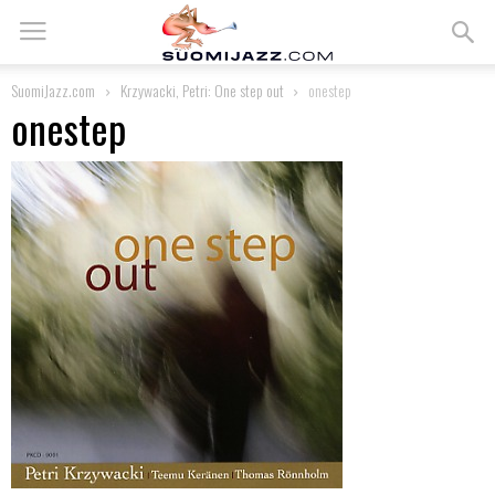
SuomiJazz.com
Krzywacki, Petri: One step out
onestep
onestep