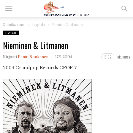
SuomiJazz.com
Levydata
Nieminen & Litmanen
LEVYDATA
Nieminen & Litmanen
3162
lukukertaa
Kirjoitti
Pentti Ronkanen
17.2.2005
2004
Grandpop Records GPOP-7