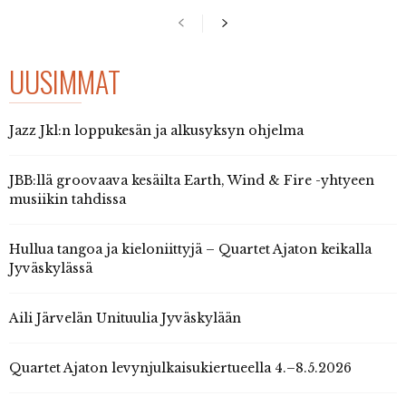
UUSIMMAT
Jazz Jkl:n loppukesän ja alkusyksyn ohjelma
JBB:llä groovaava kesäilta Earth, Wind & Fire -yhtyeen
musiikin tahdissa
Hullua tangoa ja kieloniittyjä – Quartet Ajaton keikalla
Jyväskylässä
Aili Järvelän Unituulia Jyväskylään
Quartet Ajaton levynjulkaisukiertueella 4.–8.5.2026