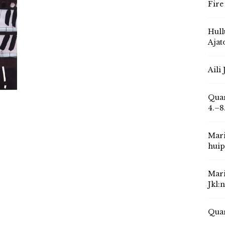
Fire
Hull
Ajat
Aili
Quar
4.–8
Mari
huip
Mari
Jkl:
Quar