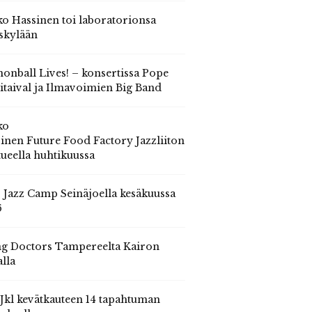
o Hassinen toi laboratorionsa
skylään
onball Lives! – konsertissa Pope
itaival ja Ilmavoimien Big Band
ko
inen Future Food Factory Jazzliiton
tueella huhtikuussa
s Jazz Camp Seinäjoella kesäkuussa
6
g Doctors Tampereelta Kairon
alla
 Jkl kevätkauteen 14 tapahtuman