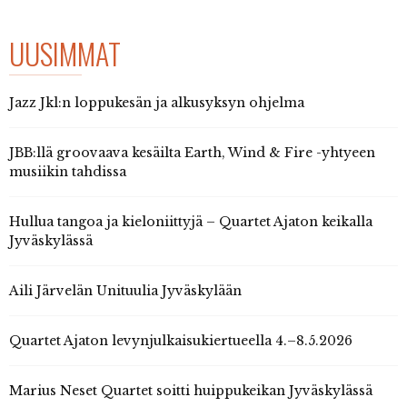
UUSIMMAT
Jazz Jkl:n loppukesän ja alkusyksyn ohjelma
JBB:llä groovaava kesäilta Earth, Wind & Fire -yhtyeen
musiikin tahdissa
Hullua tangoa ja kieloniittyjä – Quartet Ajaton keikalla
Jyväskylässä
Aili Järvelän Unituulia Jyväskylään
Quartet Ajaton levynjulkaisukiertueella 4.–8.5.2026
Marius Neset Quartet soitti huippukeikan Jyväskylässä