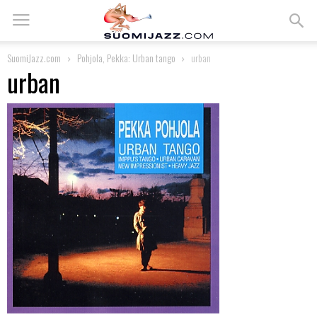
SuomiJazz.com
Pohjola, Pekka: Urban tango
urban
urban