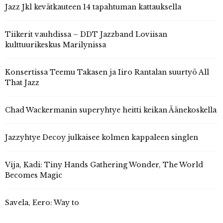
Jazz Jkl kevätkauteen 14 tapahtuman kattauksella
Tiikerit vauhdissa – DDT Jazzband Loviisan
kulttuurikeskus Marilynissa
Konsertissa Teemu Takasen ja Iiro Rantalan suurtyö All
That Jazz
Chad Wackermanin superyhtye heitti keikan Äänekoskella
Jazzyhtye Decoy julkaisee kolmen kappaleen singlen
Vija, Kadi: Tiny Hands Gathering Wonder, The World
Becomes Magic
Savela, Eero: Way to