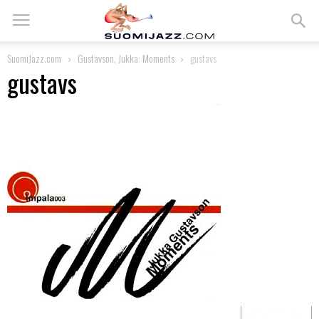
SuomiJazz.com
Gustavson, Jukka: Moments
gustavs
gustavs