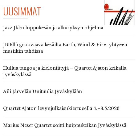
UUSIMMAT
Jazz Jkl:n loppukesän ja alkusyksyn ohjelma
JBB:llä groovaava kesäilta Earth, Wind & Fire -yhtyeen
musiikin tahdissa
Hullua tangoa ja kieloniittyjä – Quartet Ajaton keikalla
Jyväskylässä
Aili Järvelän Unituulia Jyväskylään
Quartet Ajaton levynjulkaisukiertueella 4.–8.5.2026
Marius Neset Quartet soitti huippukeikan Jyväskylässä