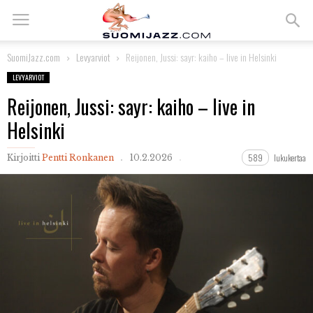
SuomiJazz.com
Levyarviot
Reijonen, Jussi: sayr: kaiho – live in Helsinki
LEVYARVIOT
Reijonen, Jussi: sayr: kaiho – live in
Helsinki
589
lukukertaa
Kirjoitti
Pentti Ronkanen
10.2.2026