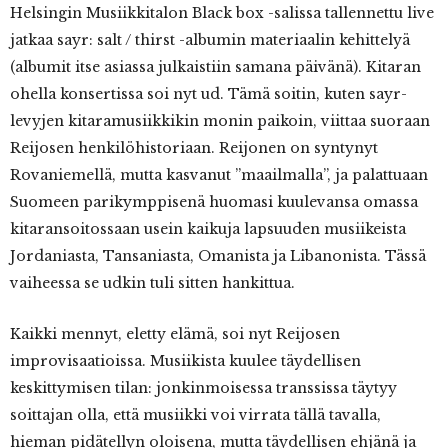
Helsingin Musiikkitalon Black box -salissa tallennettu live
jatkaa sayr: salt / thirst -albumin materiaalin kehittelyä
(albumit itse asiassa julkaistiin samana päivänä). Kitaran
ohella konsertissa soi nyt ud. Tämä soitin, kuten sayr-
levyjen kitaramusiikkikin monin paikoin, viittaa suoraan
Reijosen henkilöhistoriaan. Reijonen on syntynyt
Rovaniemellä, mutta kasvanut ”maailmalla”, ja palattuaan
Suomeen parikymppisenä huomasi kuulevansa omassa
kitaransoitossaan usein kaikuja lapsuuden musiikeista
Jordaniasta, Tansaniasta, Omanista ja Libanonista. Tässä
vaiheessa se udkin tuli sitten hankittua.
Kaikki mennyt, eletty elämä, soi nyt Reijosen
improvisaatioissa. Musiikista kuulee täydellisen
keskittymisen tilan: jonkinmoisessa transsissa täytyy
soittajan olla, että musiikki voi virrata tällä tavalla,
hieman pidätellyn oloisena, mutta täydellisen ehjänä ja