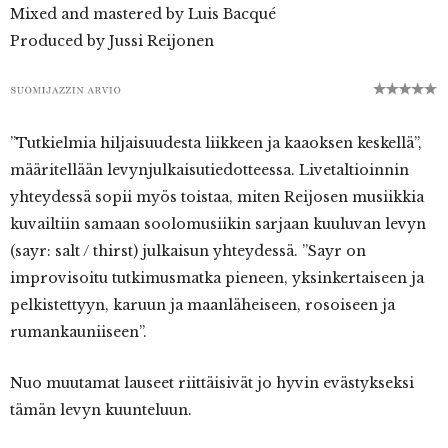
Mixed and mastered by Luis Bacqué
Produced by Jussi Reijonen
”Tutkielmia hiljaisuudesta liikkeen ja kaaoksen keskellä”,
määritellään levynjulkaisutiedotteessa. Livetaltioinnin
yhteydessä sopii myös toistaa, miten Reijosen musiikkia
kuvailtiin samaan soolomusiikin sarjaan kuuluvan levyn
(sayr: salt / thirst) julkaisun yhteydessä. ”Sayr on
improvisoitu tutkimusmatka pieneen, yksinkertaiseen ja
pelkistettyyn, karuun ja maanläheiseen, rosoiseen ja
rumankauniiseen”.
Nuo muutamat lauseet riittäisivät jo hyvin evästykseksi
tämän levyn kuunteluun.