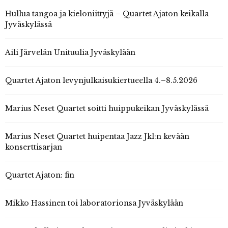
Hullua tangoa ja kieloniittyjä – Quartet Ajaton keikalla
Jyväskylässä
Aili Järvelän Unituulia Jyväskylään
Quartet Ajaton levynjulkaisukiertueella 4.–8.5.2026
Marius Neset Quartet soitti huippukeikan Jyväskylässä
Marius Neset Quartet huipentaa Jazz Jkl:n kevään
konserttisarjan
Quartet Ajaton: fin
Mikko Hassinen toi laboratorionsa Jyväskylään