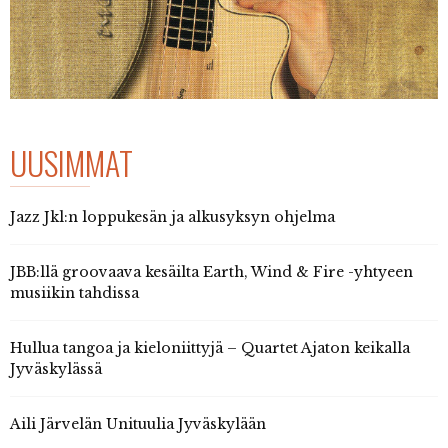
UUSIMMAT
Jazz Jkl:n loppukesän ja alkusyksyn ohjelma
JBB:llä groovaava kesäilta Earth, Wind & Fire -yhtyeen
musiikin tahdissa
Hullua tangoa ja kieloniittyjä – Quartet Ajaton keikalla
Jyväskylässä
Aili Järvelän Unituulia Jyväskylään