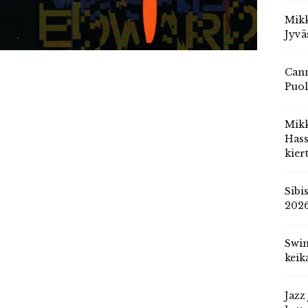
Mikk
Jyvä
Cann
Puol
Mik
Hass
kier
Sibi
202
Swin
keik
Jazz