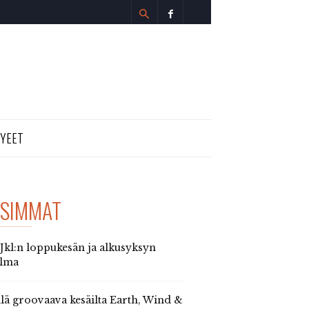
TYEET
SIMMAT
 Jkl:n loppukesän ja alkusyksyn
elma
llä groovaava kesäilta Earth, Wind &