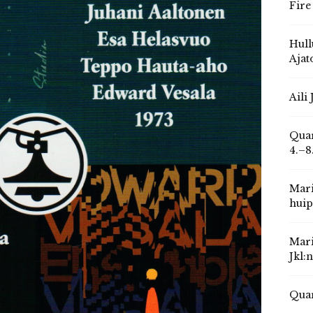
Fire
Hull
Ajat
Aili
Quar
4.–8
Mari
huip
Mari
Jkl:
Quar