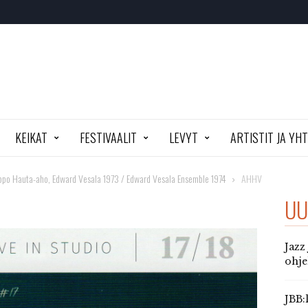
KEIKAT
FESTIVAALIT
LEVYT
ARTISTIT JA YH
eppo Hauta-aho, Edward Vesala 1973 / Edward Vesala Ensemble 1974
AHHV
UU
Jazz
ohj
JBB: