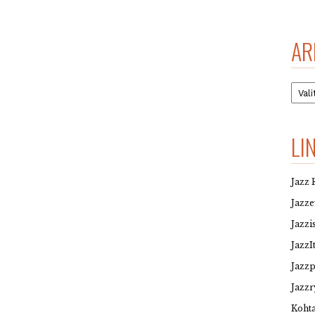
AR
Arkis
LI
Jazz 
Jazz
Jazzi
JazzI
Jazz
Jazzr
Kohta