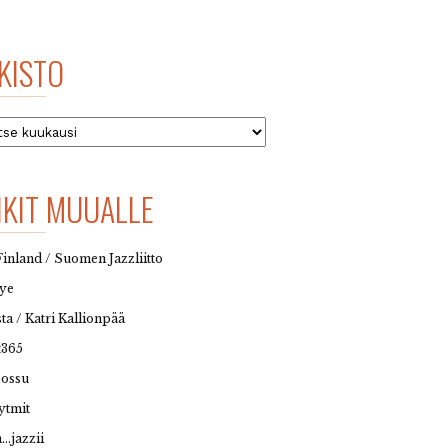
KISTO
to
NKIT MUUALLE
Finland / Suomen Jazzliitto
eye
sta / Katri Kallionpää
t365
possu
ytmit
…jazzii