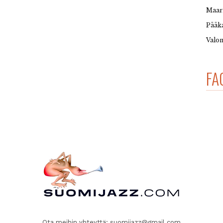
Maar
Pääka
Valon
FA
Ota meihin yhteyttä:
suomijazz@gmail.com