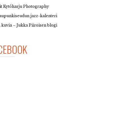
it Kytöharju Photography
upunkiseudun jazz-kalenteri
 kuvia – Jukka Piiroisen blogi
CEBOOK