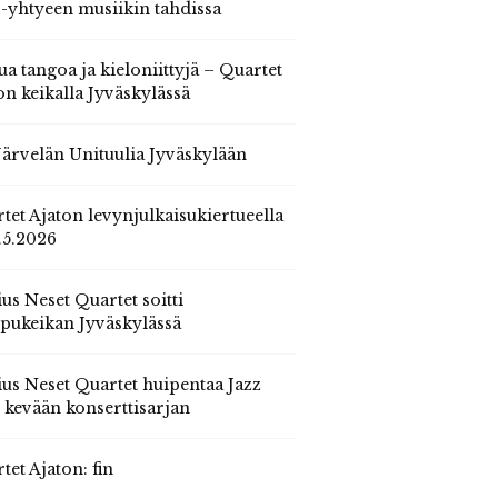
 -yhtyeen musiikin tahdissa
ua tangoa ja kieloniittyjä – Quartet
on keikalla Jyväskylässä
 Järvelän Unituulia Jyväskylään
tet Ajaton levynjulkaisukiertueella
.5.2026
us Neset Quartet soitti
pukeikan Jyväskylässä
us Neset Quartet huipentaa Jazz
n kevään konserttisarjan
tet Ajaton: fin