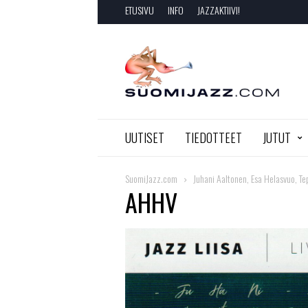
ETUSIVU
INFO
JAZZAKTIIVI!
SuomiJazz.com
UUTISET
TIEDOTTEET
JUTUT
SuomiJazz.com
Juhani Aaltonen, Esa Helasvuo, T
AHHV