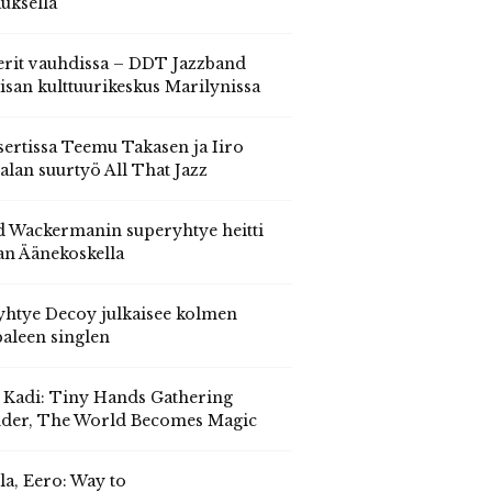
auksella
erit vauhdissa – DDT Jazzband
isan kulttuurikeskus Marilynissa
ertissa Teemu Takasen ja Iiro
alan suurtyö All That Jazz
 Wackermanin superyhtye heitti
an Äänekoskella
yhtye Decoy julkaisee kolmen
aleen singlen
, Kadi: Tiny Hands Gathering
der, The World Becomes Magic
la, Eero: Way to