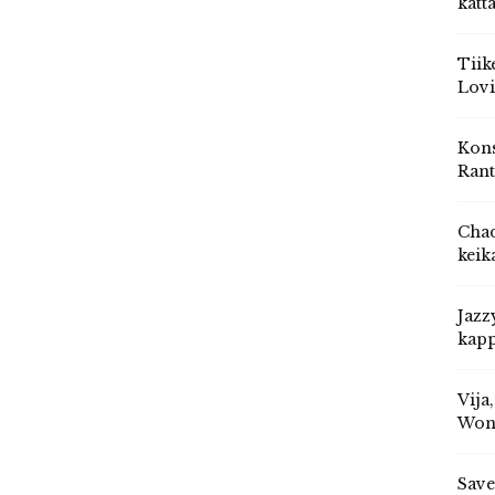
katt
Tiik
Lovi
Kons
Rant
Chad
keik
Jazz
kapp
Vija
Won
Save