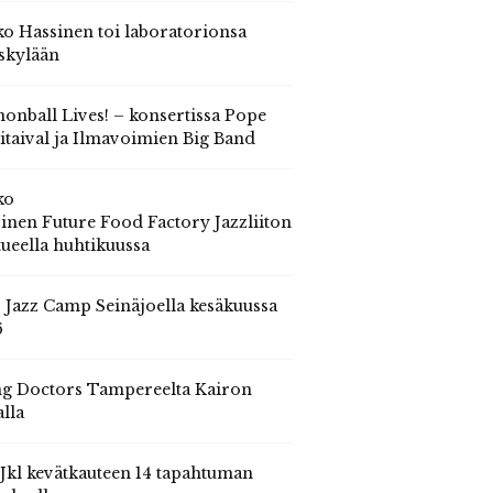
o Hassinen toi laboratorionsa
skylään
onball Lives! – konsertissa Pope
itaival ja Ilmavoimien Big Band
ko
inen Future Food Factory Jazzliiton
tueella huhtikuussa
s Jazz Camp Seinäjoella kesäkuussa
6
g Doctors Tampereelta Kairon
alla
 Jkl kevätkauteen 14 tapahtuman