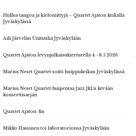
Hullua tangoa ja kieloniittyjä – Quartet Ajaton keikalla
Jyväskylässä
Aili Järvelän Unituulia Jyväskylään
Quartet Ajaton levynjulkaisukiertueella 4.–8.5.2026
Marius Neset Quartet soitti huippukeikan Jyväskylässä
Marius Neset Quartet huipentaa Jazz Jkl:n kevään
konserttisarjan
Quartet Ajaton: fin
Mikko Hassinen toi laboratorionsa Jyväskylään