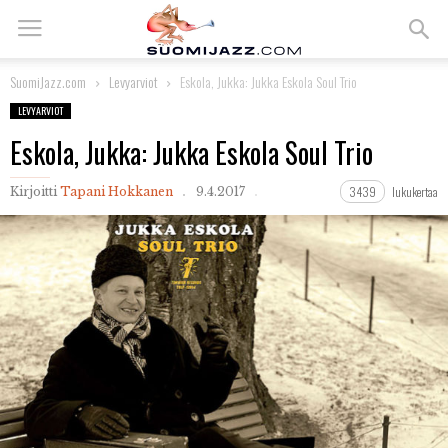
SuomiJazz.com
Levyarviot
Eskola, Jukka: Jukka Eskola Soul Trio
LEVYARVIOT
Eskola, Jukka: Jukka Eskola Soul Trio
3439
lukukertaa
Kirjoitti
Tapani Hokkanen
9.4.2017