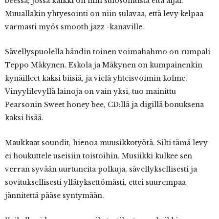
beessä, jossa kaikki on niin sulosointista että aijai.
Muuallakin yhtyesointi on niin sulavaa, että levy kelpaa
varmasti myös smooth jazz -kanaville.
Sävellyspuolella bändin toinen voimahahmo on rumpali
Teppo Mäkynen. Eskola ja Mäkynen on kumpainenkin
kynäilleet kaksi biisiä, ja vielä yhteisvoimin kolme.
Vinyylilevyllä lainoja on vain yksi, tuo mainittu
Pearsonin Sweet honey bee, CD:llä ja digillä bonuksena
kaksi lisää.
Maukkaat soundit, hienoa muusikkotyötä. Silti tämä levy
ei houkuttele useisiin toistoihin. Musiikki kulkee sen
verran syvään uurtuneita polkuja, sävellyksellisesti ja
sovituksellisesti yllätyksettömästi, ettei suurempaa
jännitettä pääse syntymään.