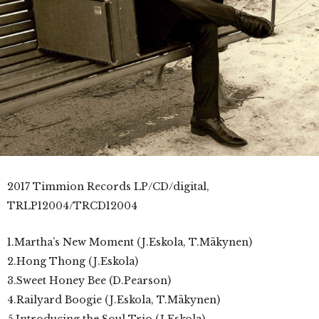
2017 Timmion Records LP/CD/digital,
TRLP12004/TRCD12004
1.Martha’s New Moment (J.Eskola, T.Mäkynen)
2.Hong Thong (J.Eskola)
3.Sweet Honey Bee (D.Pearson)
4.Railyard Boogie (J.Eskola, T.Mäkynen)
5.Introducing the Soul Trio (J.Eskola)