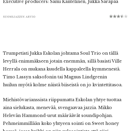
Executive producers: Sami Kantelinen, Jukka Sarapää
Trumpetisti Jukka Eskolan johtama Soul Trio on tällä
levyllä enimmäkseen jotain enemmän, sillä basisti Ville
Herrala on mukana kuudella kappaleella kymmenestä.
Timo Lassyn saksofonin tai Magnus Lindgrenin
huilun myötä kolme näistä biiseistä on jo kvintettitasoa.
Miehistövarianssista riippumatta Eskolan yhtye tuottaa
aina sielukasta, menevää, svengaavaa jazzia. Mikko
Helevän Hammond-urut määräävät soundipohjan.
Pehmeimmillään koko yhtyeen sointi on Sweet honey