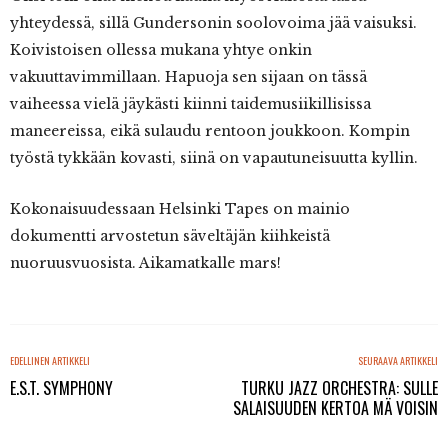
yhteydessä, sillä Gundersonin soolovoima jää vaisuksi.
Koivistoisen ollessa mukana yhtye onkin
vakuuttavimmillaan. Hapuoja sen sijaan on tässä
vaiheessa vielä jäykästi kiinni taidemusiikillisissa
maneereissa, eikä sulaudu rentoon joukkoon. Kompin
työstä tykkään kovasti, siinä on vapautuneisuutta kyllin.
Kokonaisuudessaan Helsinki Tapes on mainio
dokumentti arvostetun säveltäjän kiihkeistä
nuoruusvuosista. Aikamatkalle mars!
EDELLINEN ARTIKKELI
SEURAAVA ARTIKKELI
E.S.T. SYMPHONY
TURKU JAZZ ORCHESTRA: SULLE
SALAISUUDEN KERTOA MÄ VOISIN