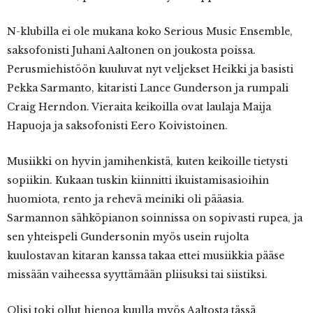
N-klubilla ei ole mukana koko Serious Music Ensemble,
saksofonisti Juhani Aaltonen on joukosta poissa.
Perusmiehistöön kuuluvat nyt veljekset Heikki ja basisti
Pekka Sarmanto, kitaristi Lance Gunderson ja rumpali
Craig Herndon. Vieraita keikoilla ovat laulaja Maija
Hapuoja ja saksofonisti Eero Koivistoinen.
Musiikki on hyvin jamihenkistä, kuten keikoille tietysti
sopiikin. Kukaan tuskin kiinnitti ikuistamisasioihin
huomiota, rento ja rehevä meiniki oli pääasia.
Sarmannon sähköpianon soinnissa on sopivasti rupea, ja
sen yhteispeli Gundersonin myös usein rujolta
kuulostavan kitaran kanssa takaa ettei musiikkia pääse
missään vaiheessa syyttämään pliisuksi tai siistiksi.
Olisi toki ollut hienoa kuulla myös Aaltosta tässä