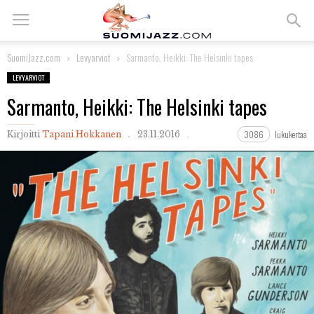
SuomiJazz.com
Levyarviot
Sarmanto, Heikki: The Helsinki tapes
LEVYARVIOT
Sarmanto, Heikki: The Helsinki tapes
3086
lukukertaa
Kirjoitti
Tapani Hokkanen
23.11.2016