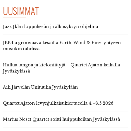
UUSIMMAT
Jazz Jkl:n loppukesän ja alkusyksyn ohjelma
JBB:llä groovaava kesäilta Earth, Wind & Fire -yhtyeen
musiikin tahdissa
Hullua tangoa ja kieloniittyjä – Quartet Ajaton keikalla
Jyväskylässä
Aili Järvelän Unituulia Jyväskylään
Quartet Ajaton levynjulkaisukiertueella 4.–8.5.2026
Marius Neset Quartet soitti huippukeikan Jyväskylässä