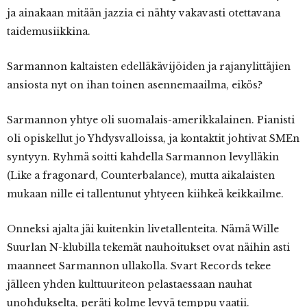
ja ainakaan mitään jazzia ei nähty vakavasti otettavana
taidemusiikkina.
Sarmannon kaltaisten edelläkävijöiden ja rajanylittäjien
ansiosta nyt on ihan toinen asennemaailma, eikös?
Sarmannon yhtye oli suomalais-amerikkalainen. Pianisti
oli opiskellut jo Yhdysvalloissa, ja kontaktit johtivat SMEn
syntyyn. Ryhmä soitti kahdella Sarmannon levylläkin
(Like a fragonard, Counterbalance), mutta aikalaisten
mukaan nille ei tallentunut yhtyeen kiihkeä keikkailme.
Onneksi ajalta jäi kuitenkin livetallenteita. Nämä Wille
Suurlan N-klubilla tekemät nauhoitukset ovat näihin asti
maanneet Sarmannon ullakolla. Svart Records tekee
jälleen yhden kulttuuriteon pelastaessaan nauhat
unohdukselta, peräti kolme levyä temppu vaatii.