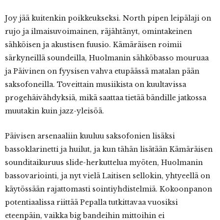
Joy jää kuitenkin poikkeukseksi. North pipen leipälaji on
rujo ja ilmaisuvoimainen, räjähtänyt, omintakeinen
sähköisen ja akustisen fuusio. Kämäräisen roimii
särkyneillä soundeilla, Huolmanin sähköbasso mouruaa
ja Päivinen on fyysisen vahva etupäässä matalan pään
saksofoneilla. Toveittain musiikista on kuultavissa
progehäivähdyksiä, mikä saattaa tietää bändille jatkossa
muutakin kuin jazz-yleisöä.
Päivisen arsenaaliin kuuluu saksofonien lisäksi
bassoklarinetti ja huilut, ja kun tähän lisätään Kämäräisen
sounditaikuruus slide-herkuttelua myöten, Huolmanin
bassovariointi, ja nyt vielä Laitisen sellokin, yhtyeellä on
käytössään rajattomasti sointiyhdistelmiä. Kokoonpanon
potentiaalissa riittää Pepalla tutkittavaa vuosiksi
eteenpäin, vaikka big bandeihin mittoihin ei