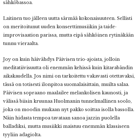
sähköbassoa.
Laitinen tuo jälleen uutta särmää kokonaisuuteen. Sellisti
on meritoitunut uuden konserttimusiikin ja taide-
improvisaation parissa, mutta eipä sähköinen rytinäkään
tunnu vieraalta.
Joy on kuin häivähdys Päivisen trio-ajoista, jolloin
meditatiivisuutta oli enemmän kehissä kuin kitarabändin
aikakaudella. Jos nimi on tarkoitettu vakavasti otettavaksi,
tässä on totisesti ilonpitoa suomalaisittain, muilta salaa.
Päivisen sopraano maalailee melankolisen kaunosti, ja
välissä biisin kruunaa Huolmanin tunnelmallinen soolo,
joka on moodin mukaan nyt pakko soittaa isolla bassolla.
Näin hidasta tempoa tavataan sanoa jazzin puolella
balladiksi, mutta musiikki maistuu enemmän klassiseen
tyyliin adagiolta.