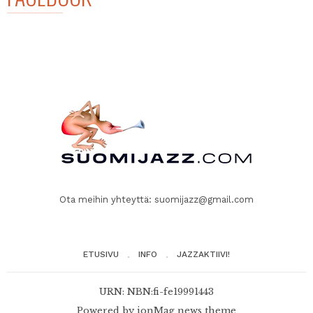
Ota meihin yhteyttä:
suomijazz@gmail.com
ETUSIVU
INFO
JAZZAKTIIVI!
URN: NBN:fi-fe19991443
Powered by
ionMag news theme