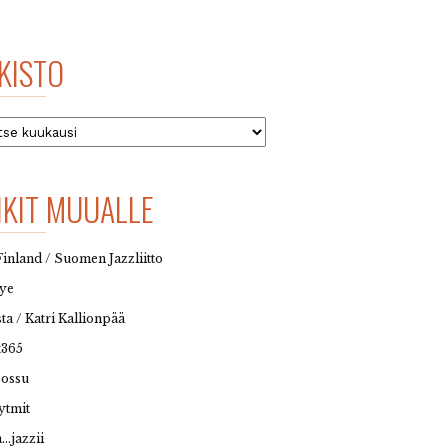
KISTO
to
NKIT MUUALLE
Finland / Suomen Jazzliitto
eye
sta / Katri Kallionpää
t365
possu
ytmit
…jazzii