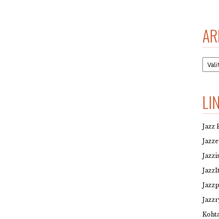
AR
Arkis
LI
Jazz 
Jazz
Jazzi
JazzI
Jazz
Jazzr
Kohta