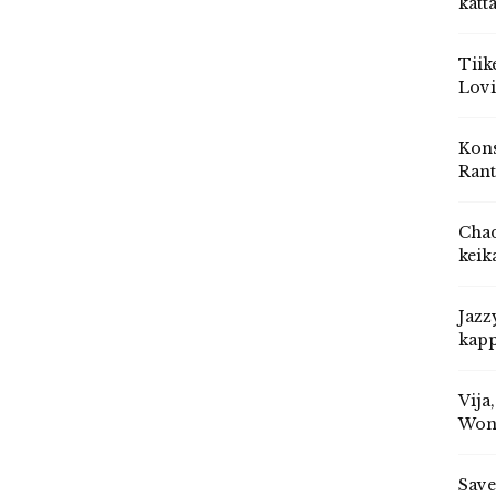
katt
Tiik
Lovi
Kons
Rant
Chad
keik
Jazz
kapp
Vija
Won
Save