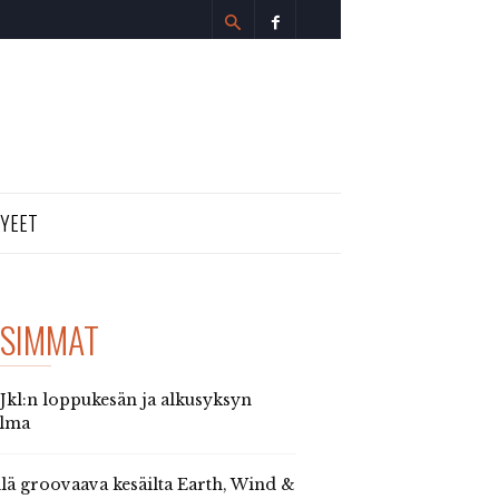
TYEET
SIMMAT
 Jkl:n loppukesän ja alkusyksyn
elma
llä groovaava kesäilta Earth, Wind &