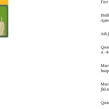
Fire
Hull
Ajat
Aili
Quar
4.–8
Mari
huip
Mari
Jkl:
Quar