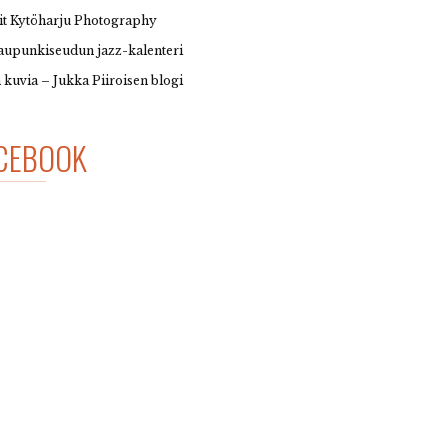
it Kytöharju Photography
upunkiseudun jazz-kalenteri
 kuvia – Jukka Piiroisen blogi
CEBOOK