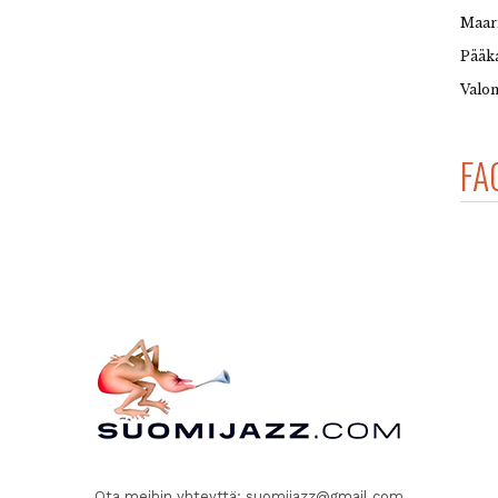
Maar
Pääka
Valon
FA
Ota meihin yhteyttä:
suomijazz@gmail.com