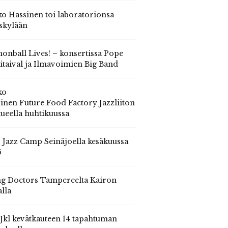
o Hassinen toi laboratorionsa
skylään
onball Lives! – konsertissa Pope
itaival ja Ilmavoimien Big Band
ko
inen Future Food Factory Jazzliiton
tueella huhtikuussa
s Jazz Camp Seinäjoella kesäkuussa
6
g Doctors Tampereelta Kairon
alla
 Jkl kevätkauteen 14 tapahtuman