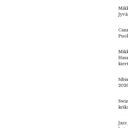
Mikk
Jyvä
Cann
Puol
Mik
Hass
kier
Sibi
202
Swin
keik
Jazz