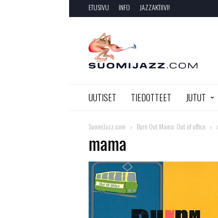
ETUSIVU
INFO
JAZZAKTIIVI!
SuomiJazz.com
UUTISET
TIEDOTTEET
JUTUT
SuomiJazz.com
Burn Out Mama: Out of office
mama