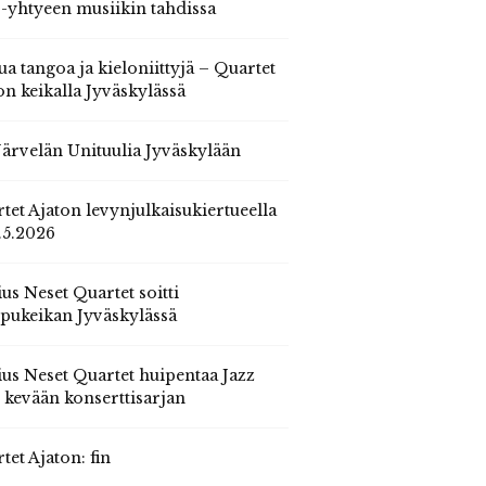
 -yhtyeen musiikin tahdissa
ua tangoa ja kieloniittyjä – Quartet
on keikalla Jyväskylässä
 Järvelän Unituulia Jyväskylään
tet Ajaton levynjulkaisukiertueella
.5.2026
us Neset Quartet soitti
pukeikan Jyväskylässä
us Neset Quartet huipentaa Jazz
n kevään konserttisarjan
tet Ajaton: fin