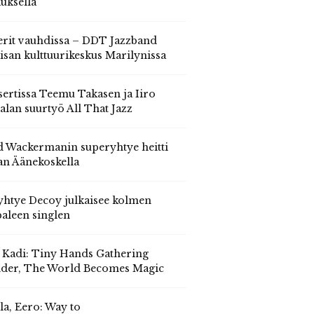
auksella
erit vauhdissa – DDT Jazzband
isan kulttuurikeskus Marilynissa
ertissa Teemu Takasen ja Iiro
alan suurtyö All That Jazz
 Wackermanin superyhtye heitti
an Äänekoskella
yhtye Decoy julkaisee kolmen
aleen singlen
, Kadi: Tiny Hands Gathering
der, The World Becomes Magic
la, Eero: Way to