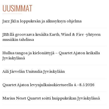
UUSIMMAT
Jazz Jkl:n loppukesän ja alkusyksyn ohjelma
JBB:llä groovaava kesäilta Earth, Wind & Fire -yhtyeen
musiikin tahdissa
Hullua tangoa ja kieloniittyjä – Quartet Ajaton keikalla
Jyväskylässä
Aili Järvelän Unituulia Jyväskylään
Quartet Ajaton levynjulkaisukiertueella 4.–8.5.2026
Marius Neset Quartet soitti huippukeikan Jyväskylässä