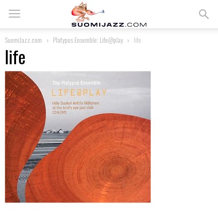
SuomiJazz.com
Platypus Ensemble: Life@play
life
life