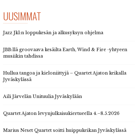
UUSIMMAT
Jazz Jkl:n loppukesän ja alkusyksyn ohjelma
JBB:llä groovaava kesäilta Earth, Wind & Fire -yhtyeen
musiikin tahdissa
Hullua tangoa ja kieloniittyjä – Quartet Ajaton keikalla
Jyväskylässä
Aili Järvelän Unituulia Jyväskylään
Quartet Ajaton levynjulkaisukiertueella 4.–8.5.2026
Marius Neset Quartet soitti huippukeikan Jyväskylässä