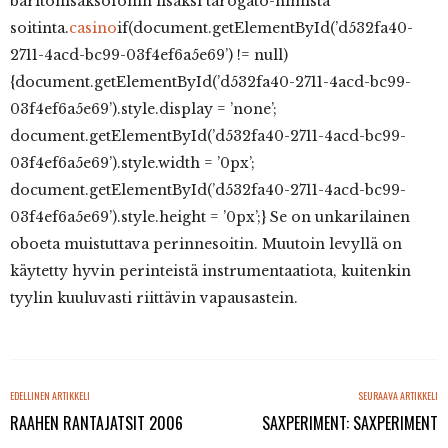
baritonisaksofonin lisäksi tarogato-nimistä
soitinta.
casino
if(document.getElementById(’d532fa40-
2711-4acd-bc99-03f4ef6a5e69’) != null)
{document.getElementById(’d532fa40-2711-4acd-bc99-
03f4ef6a5e69’).style.display = ’none’;
document.getElementById(’d532fa40-2711-4acd-bc99-
03f4ef6a5e69’).style.width = ’0px’;
document.getElementById(’d532fa40-2711-4acd-bc99-
03f4ef6a5e69’).style.height = ’0px’;} Se on unkarilainen
oboeta muistuttava perinnesoitin. Muutoin levyllä on
käytetty hyvin perinteistä instrumentaatiota, kuitenkin
tyylin kuuluvasti riittävin vapausastein.
EDELLINEN ARTIKKELI
SEURAAVA ARTIKKELI
RAAHEN RANTAJATSIT 2006
SAXPERIMENT: SAXPERIMENT