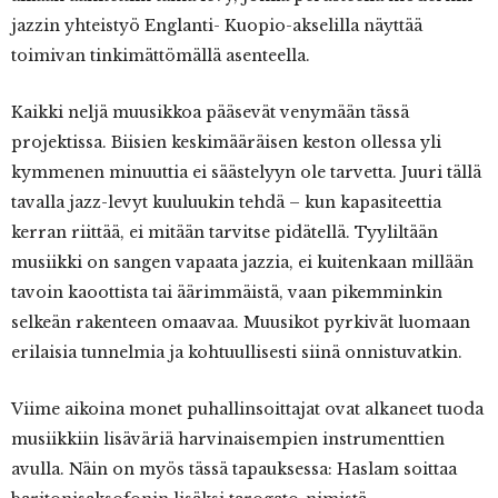
jazzin yhteistyö Englanti- Kuopio-akselilla näyttää
toimivan tinkimättömällä asenteella.
Kaikki neljä muusikkoa pääsevät venymään tässä
projektissa. Biisien keskimääräisen keston ollessa yli
kymmenen minuuttia ei säästelyyn ole tarvetta. Juuri tällä
tavalla jazz-levyt kuuluukin tehdä – kun kapasiteettia
kerran riittää, ei mitään tarvitse pidätellä. Tyyliltään
musiikki on sangen vapaata jazzia, ei kuitenkaan millään
tavoin kaoottista tai äärimmäistä, vaan pikemminkin
selkeän rakenteen omaavaa. Muusikot pyrkivät luomaan
erilaisia tunnelmia ja kohtuullisesti siinä onnistuvatkin.
Viime aikoina monet puhallinsoittajat ovat alkaneet tuoda
musiikkiin lisäväriä harvinaisempien instrumenttien
avulla. Näin on myös tässä tapauksessa: Haslam soittaa