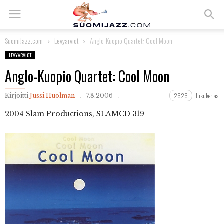
SuomiJazz.com
Levyarviot
Anglo-Kuopio Quartet: Cool Moon
LEVYARVIOT
Anglo-Kuopio Quartet: Cool Moon
2626
lukukertaa
Kirjoitti
Jussi Huolman
7.8.2006
2004
Slam Productions, SLAMCD 319