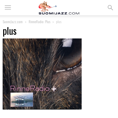
SuomiJazz.com
RinneRadio: Plus
plus
plus