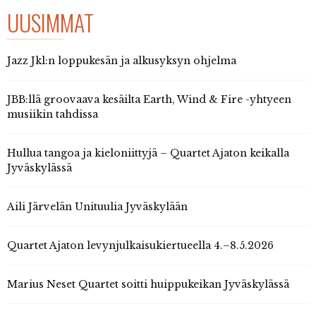
UUSIMMAT
Jazz Jkl:n loppukesän ja alkusyksyn ohjelma
JBB:llä groovaava kesäilta Earth, Wind & Fire -yhtyeen
musiikin tahdissa
Hullua tangoa ja kieloniittyjä – Quartet Ajaton keikalla
Jyväskylässä
Aili Järvelän Unituulia Jyväskylään
Quartet Ajaton levynjulkaisukiertueella 4.–8.5.2026
Marius Neset Quartet soitti huippukeikan Jyväskylässä