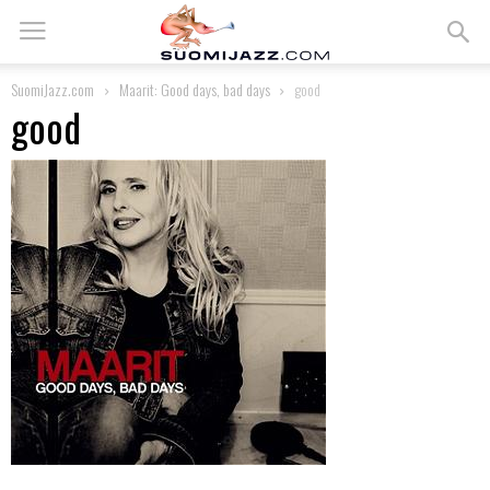
SuomiJazz.com
Maarit: Good days, bad days
good
good