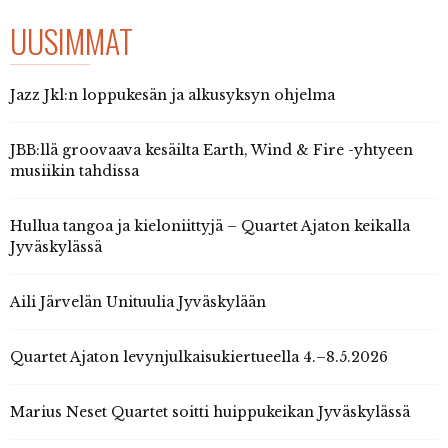
UUSIMMAT
Jazz Jkl:n loppukesän ja alkusyksyn ohjelma
JBB:llä groovaava kesäilta Earth, Wind & Fire -yhtyeen
musiikin tahdissa
Hullua tangoa ja kieloniittyjä – Quartet Ajaton keikalla
Jyväskylässä
Aili Järvelän Unituulia Jyväskylään
Quartet Ajaton levynjulkaisukiertueella 4.–8.5.2026
Marius Neset Quartet soitti huippukeikan Jyväskylässä