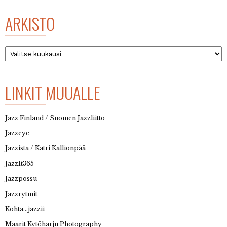
ARKISTO
Arkisto
LINKIT MUUALLE
Jazz Finland / Suomen Jazzliitto
Jazzeye
Jazzista / Katri Kallionpää
JazzIt365
Jazzpossu
Jazzrytmit
Kohta…jazzii
Maarit Kytöharju Photography