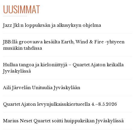
UUSIMMAT
Jazz Jkl:n loppukesän ja alkusyksyn ohjelma
JBB:llä groovaava kesäilta Earth, Wind & Fire -yhtyeen
musiikin tahdissa
Hullua tangoa ja kieloniittyjä – Quartet Ajaton keikalla
Jyväskylässä
Aili Järvelän Unituulia Jyväskylään
Quartet Ajaton levynjulkaisukiertueella 4.–8.5.2026
Marius Neset Quartet soitti huippukeikan Jyväskylässä