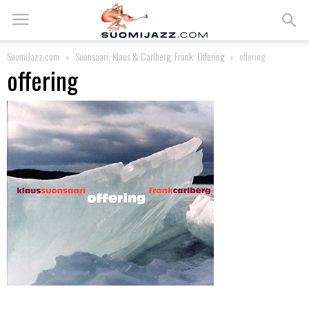
SuomiJazz.com
Suonsaari, Klaus & Carlberg, Frank: Offering
offering
offering