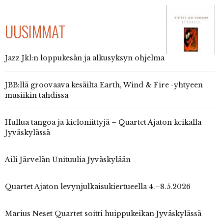
UUSIMMAT
Jazz Jkl:n loppukesän ja alkusyksyn ohjelma
JBB:llä groovaava kesäilta Earth, Wind & Fire -yhtyeen
musiikin tahdissa
Hullua tangoa ja kieloniittyjä – Quartet Ajaton keikalla
Jyväskylässä
Aili Järvelän Unituulia Jyväskylään
Quartet Ajaton levynjulkaisukiertueella 4.–8.5.2026
Marius Neset Quartet soitti huippukeikan Jyväskylässä