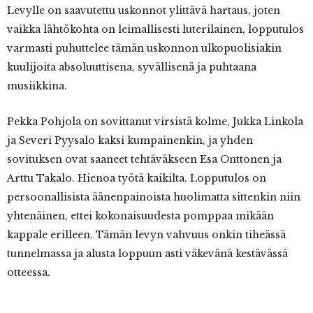
Levylle on saavutettu uskonnot ylittävä hartaus, joten
vaikka lähtökohta on leimallisesti luterilainen, lopputulos
varmasti puhuttelee tämän uskonnon ulkopuolisiakin
kuulijoita absoluuttisena, syvällisenä ja puhtaana
musiikkina.
Pekka Pohjola on sovittanut virsistä kolme, Jukka Linkola
ja Severi Pyysalo kaksi kumpainenkin, ja yhden
sovituksen ovat saaneet tehtäväkseen Esa Onttonen ja
Arttu Takalo. Hienoa työtä kaikilta. Lopputulos on
persoonallisista äänenpainoista huolimatta sittenkin niin
yhtenäinen, ettei kokonaisuudesta pomppaa mikään
kappale erilleen. Tämän levyn vahvuus onkin tiheässä
tunnelmassa ja alusta loppuun asti väkevänä kestävässä
otteessa.