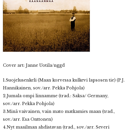
Cover
art: Janne Uotila/nggd
1.Suojelusenkeli (Maan korvessa kulkevi lapsosen tie) (P.J.
Hannikainen, sov./arr. Pekka Pohjola)
2.Jumala ompi linnamme (trad.: Saksa/ Germany,
sov./arr. Pekka Pohjola)
3.Minä vaivainen, vain mato matkamies maan (trad.,
sov./arr. Esa Onttonen)
4.Nyt maailman ahdistavan (trad., sov./arr. Severi