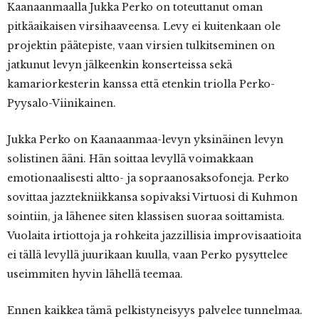
Kaanaanmaalla Jukka Perko on toteuttanut oman
pitkäaikaisen virsihaaveensa. Levy ei kuitenkaan ole
projektin päätepiste, vaan virsien tulkitseminen on
jatkunut levyn jälkeenkin konserteissa sekä
kamariorkesterin kanssa että etenkin triolla Perko-
Pyysalo-Viinikainen.
Jukka Perko on Kaanaanmaa-levyn yksinäinen levyn
solistinen ääni. Hän soittaa levyllä voimakkaan
emotionaalisesti altto- ja sopraanosaksofoneja. Perko
sovittaa jazztekniikkansa sopivaksi Virtuosi di Kuhmon
sointiin, ja lähenee siten klassisen suoraa soittamista.
Vuolaita irtiottoja ja rohkeita jazzillisia improvisaatioita
ei tällä levyllä juurikaan kuulla, vaan Perko pysyttelee
useimmiten hyvin lähellä teemaa.
Ennen kaikkea tämä pelkistyneisyys palvelee tunnelmaa.