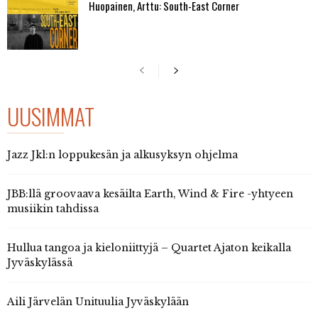
Huopainen, Arttu: South-East Corner
UUSIMMAT
Jazz Jkl:n loppukesän ja alkusyksyn ohjelma
JBB:llä groovaava kesäilta Earth, Wind & Fire -yhtyeen
musiikin tahdissa
Hullua tangoa ja kieloniittyjä – Quartet Ajaton keikalla
Jyväskylässä
Aili Järvelän Unituulia Jyväskylään