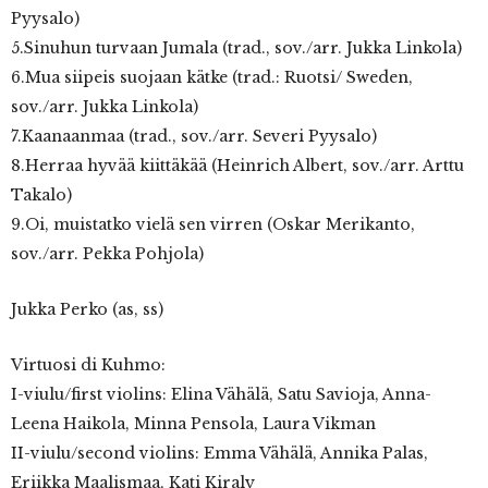
Pyysalo)
5.Sinuhun turvaan Jumala (trad., sov./arr. Jukka Linkola)
6.Mua siipeis suojaan kätke (trad.: Ruotsi/ Sweden,
sov./arr. Jukka Linkola)
7.Kaanaanmaa (trad., sov./arr. Severi Pyysalo)
8.Herraa hyvää kiittäkää (Heinrich Albert, sov./arr. Arttu
Takalo)
9.Oi, muistatko vielä sen virren (Oskar Merikanto,
sov./arr. Pekka Pohjola)
Jukka Perko (as, ss)
Virtuosi di Kuhmo:
I-viulu/first violins: Elina Vähälä, Satu Savioja, Anna-
Leena Haikola, Minna Pensola, Laura Vikman
II-viulu/second violins: Emma Vähälä, Annika Palas,
Eriikka Maalismaa, Kati Kiraly