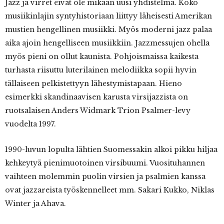
Jazz ja virret eivät ole mikään uusi yhdistelmä. Koko
musiikinlajin syntyhistoriaan liittyy läheisesti Amerikan
mustien hengellinen musiikki. Myös moderni jazz palaa
aika ajoin hengelliseen musiikkiin. Jazzmessujen ohella
myös pieni on ollut kaunista. Pohjoismaissa kaikesta
turhasta riisuttu luterilainen melodiikka sopii hyvin
tällaiseen pelkistettyyn lähestymistapaan. Hieno
esimerkki skandinaavisen karusta virsijazzista on
ruotsalaisen Anders Widmark Trion Psalmer-levy
vuodelta 1997.
1990-luvun lopulta lähtien Suomessakin alkoi pikku hiljaa
kehkeytyä pienimuotoinen virsibuumi. Vuosituhannen
vaihteen molemmin puolin virsien ja psalmien kanssa
ovat jazzareista työskennelleet mm. Sakari Kukko, Niklas
Winter ja Ahava.