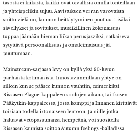
tasosta ei kiikasta, kaikki ovat oivallisia omilla tonteillaan
ja yhteispelikin sujuu. Aavistuksen verran varovaista
soitto vielä on, kunnon heittäytyminen puuttuu. Lisäksi
sävellykset ja sovitukset, musiikillinen kokonaisuus
tuppaa jäämään hieman liikaa perusjazziksi, ratkaiseva
sytyttävä persoonallisuus ja omaleimaisuus jää
puuttumaan.
Mainstream-sarjassa levy on kyllä yksi 90-luvun
parhaista kotimaisista. Innostavimmillaan yhtye on
silloin kun se pääsee kunnon vauhtiin, esimerkiksi
Rissasen Plague-kappaleen soolojen aikana, tai Ikosen
Pääkytkin-kappaleessa, jossa komppi ja Innanen kirittävät
toisiaan todella irtonaiseen lentoon. Ja niille jotka
haluavat vetopasuunansa hempeänä, voi suositella
Rissasen kaunista soittoa Autumn feelings -balladissa.