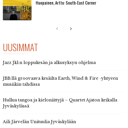
Huopainen, Arttu: South-East Corner
UUSIMMAT
Jazz Jkl:n loppukesän ja alkusyksyn ohjelma
JBB:llä groovaava kesäilta Earth, Wind & Fire -yhtyeen
musiikin tahdissa
Hullua tangoa ja kieloniittyjä – Quartet Ajaton keikalla
Jyväskylässä
Aili Järvelän Unituulia Jyväskylään