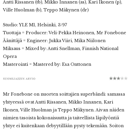
Antti Rissanen (tb), Mikko Innanen (as), Kari Ikonen (p),
Ville Huolman (b), Teppo Mäkynen (dr)
Studio: YLE M1, Helsinki, 3/97
Tuottaja = Producer: Veli-Pekka Heinonen, Mr Fonebone
Äänittäjä = Engineer: Jukka Viiri, Mika Niilonen
Miksaus = Mixed by: Antti Snellman, Finnish National
Opera
Masterointi = Mastered by: Esa Onttonen
Mr Fonebone on nuorten soittajien superbändi: samassa
yhtyeessä ovat Antti Rissanen, Mikko Innanen, Kari
Ikonen, Ville Huolman ja Teppo Mäkynen. Aivan näiden
nimien tasoista kokonaisuutta ja taiteellista läpilyöntiä
yhtye ei kuitenkaan debyytillään pysty tekemään. Soiton