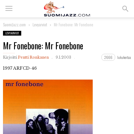
SuomiJazz.com
Levyarviot
Mr Fonebone: Mr Fonebone
LEVYARVIOT
Mr Fonebone: Mr Fonebone
2666
lukukertaa
Kirjoitti
Pentti Ronkanen
9.1.2003
1997 ARFCD-46