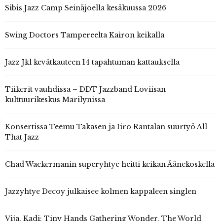
Sibis Jazz Camp Seinäjoella kesäkuussa 2026
Swing Doctors Tampereelta Kairon keikalla
Jazz Jkl kevätkauteen 14 tapahtuman kattauksella
Tiikerit vauhdissa – DDT Jazzband Loviisan
kulttuurikeskus Marilynissa
Konsertissa Teemu Takasen ja Iiro Rantalan suurtyö All
That Jazz
Chad Wackermanin superyhtye heitti keikan Äänekoskella
Jazzyhtye Decoy julkaisee kolmen kappaleen singlen
Vija, Kadi: Tiny Hands Gathering Wonder, The World