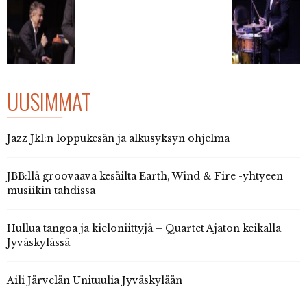
UUSIMMAT
Jazz Jkl:n loppukesän ja alkusyksyn ohjelma
JBB:llä groovaava kesäilta Earth, Wind & Fire -yhtyeen
musiikin tahdissa
Hullua tangoa ja kieloniittyjä – Quartet Ajaton keikalla
Jyväskylässä
Aili Järvelän Unituulia Jyväskylään