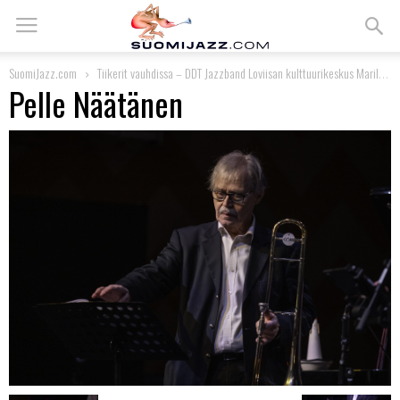
SuomiJazz.com
Tiikerit vauhdissa – DDT Jazzband Loviisan kulttuurikeskus Marilynissa
Pelle Näätänen