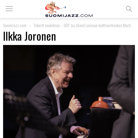
SuomiJazz.com
Tiikerit vauhdissa – DDT Jazzband Loviisan kulttuurikeskus Marilynissa
Ilkka Joronen