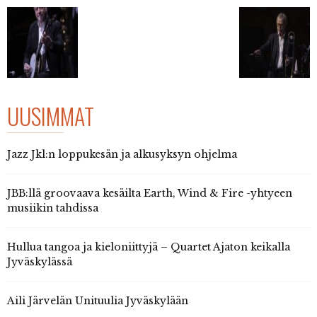
UUSIMMAT
Jazz Jkl:n loppukesän ja alkusyksyn ohjelma
JBB:llä groovaava kesäilta Earth, Wind & Fire -yhtyeen
musiikin tahdissa
Hullua tangoa ja kieloniittyjä – Quartet Ajaton keikalla
Jyväskylässä
Aili Järvelän Unituulia Jyväskylään