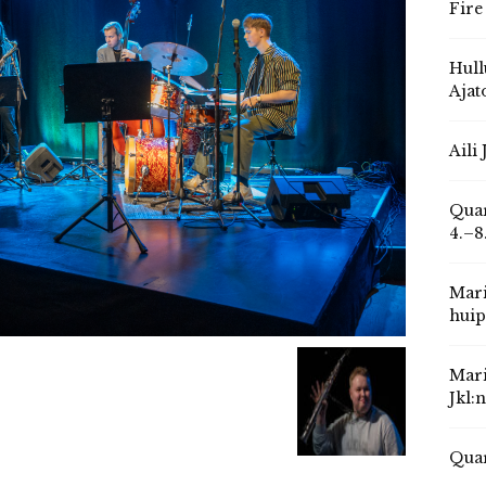
Fire
Hull
Ajat
Aili
Quar
4.–8
Mari
huip
Mari
Jkl:
Quar