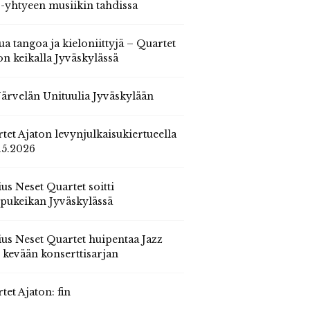
 -yhtyeen musiikin tahdissa
ua tangoa ja kieloniittyjä – Quartet
on keikalla Jyväskylässä
 Järvelän Unituulia Jyväskylään
tet Ajaton levynjulkaisukiertueella
.5.2026
us Neset Quartet soitti
pukeikan Jyväskylässä
us Neset Quartet huipentaa Jazz
n kevään konserttisarjan
tet Ajaton: fin