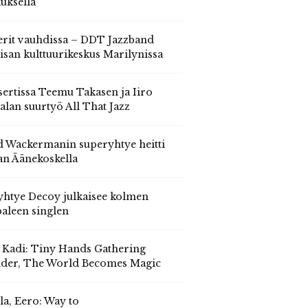
auksella
erit vauhdissa – DDT Jazzband
isan kulttuurikeskus Marilynissa
ertissa Teemu Takasen ja Iiro
alan suurtyö All That Jazz
 Wackermanin superyhtye heitti
an Äänekoskella
yhtye Decoy julkaisee kolmen
aleen singlen
, Kadi: Tiny Hands Gathering
der, The World Becomes Magic
la, Eero: Way to