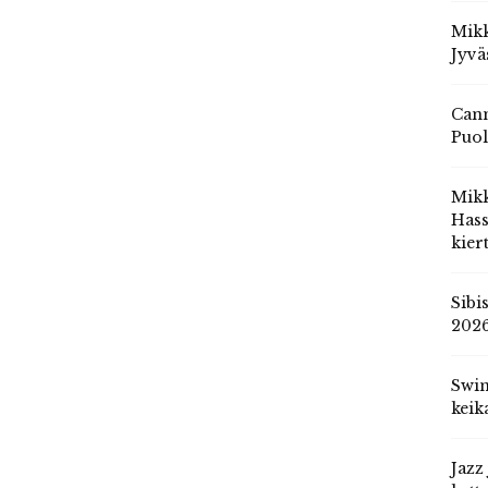
Mikk
Jyvä
Cann
Puol
Mik
Hass
kier
Sibi
202
Swin
keik
Jazz