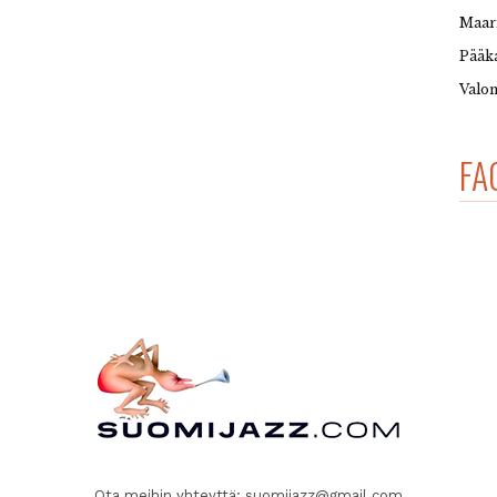
Maar
Pääka
Valon
FA
Ota meihin yhteyttä:
suomijazz@gmail.com