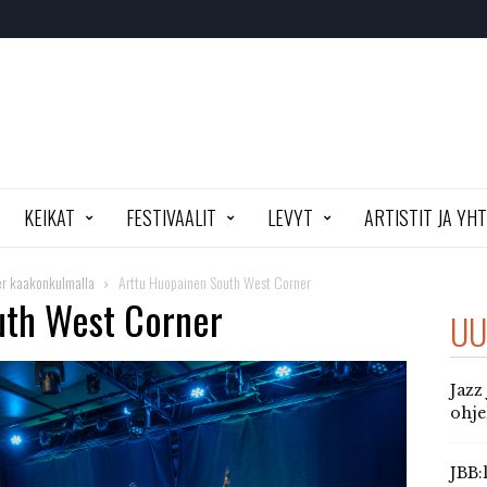
KEIKAT
FESTIVAALIT
LEVYT
ARTISTIT JA YH
er kaakonkulmalla
Arttu Huopainen South West Corner
uth West Corner
UU
Jazz
ohj
JBB: