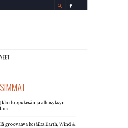
TYEET
SIMMAT
 Jkl:n loppukesän ja alkusyksyn
elma
llä groovaava kesäilta Earth, Wind &