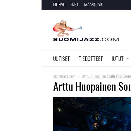
ETUSIVU
INFO
JAZZAKTIIVI!
SuomiJazz.com
UUTISET
TIEDOTTEET
JUTUT
SuomiJazz.com
Arttu Huopainen South-East Corn
Arttu Huopainen So