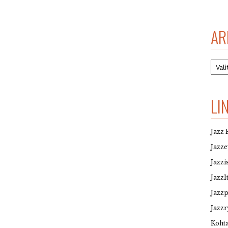
AR
Arkis
LI
Jazz 
Jazz
Jazzi
JazzI
Jazz
Jazzr
Kohta