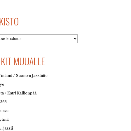
KISTO
to
NKIT MUUALLE
Finland / Suomen Jazzliitto
eye
sta / Katri Kallionpää
t365
possu
ytmit
…jazzii