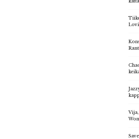
katt
Tiik
Lovi
Kons
Rant
Chad
keik
Jazz
kapp
Vija
Won
Save