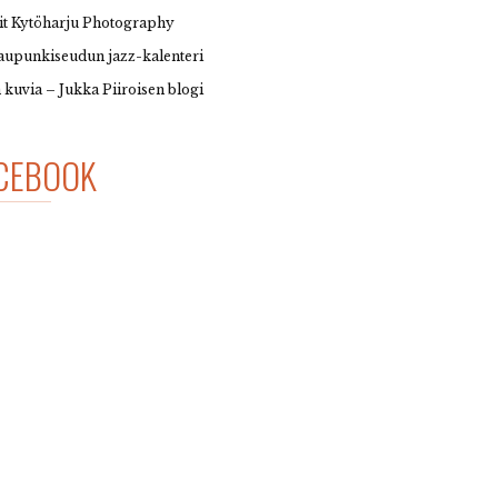
it Kytöharju Photography
upunkiseudun jazz-kalenteri
 kuvia – Jukka Piiroisen blogi
CEBOOK