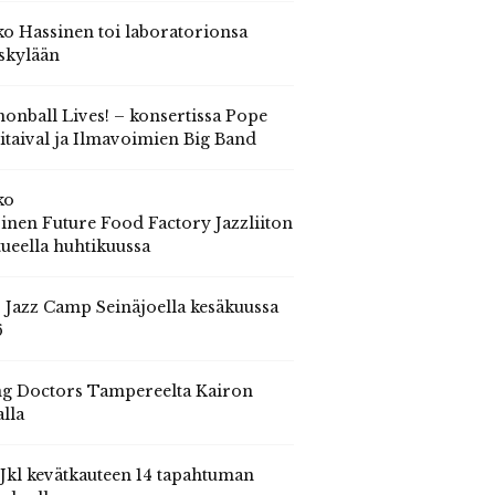
o Hassinen toi laboratorionsa
skylään
onball Lives! – konsertissa Pope
itaival ja Ilmavoimien Big Band
ko
inen Future Food Factory Jazzliiton
tueella huhtikuussa
s Jazz Camp Seinäjoella kesäkuussa
6
g Doctors Tampereelta Kairon
alla
 Jkl kevätkauteen 14 tapahtuman