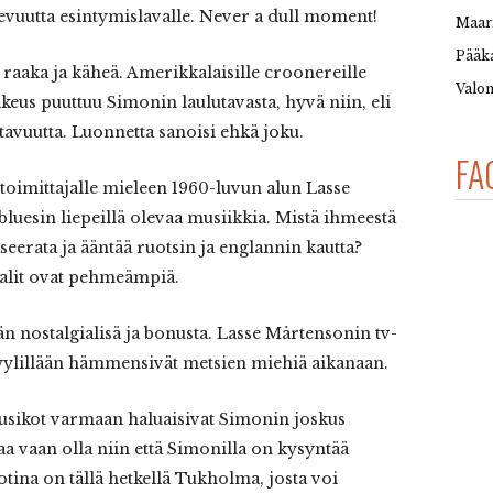
evuutta esintymislavalle. Never a dull moment!
Maar
Pääka
a raaka ja käheä. Amerikkalaisille croonereille
Valon
akeus puuttuu Simonin laulutavasta, hyvä niin, eli
ttavuutta. Luonnetta sanoisi ehkä joku.
FA
 toimittajalle mieleen 1960-luvun alun Lasse
 bluesin liepeillä olevaa musiikkia. Mistä ihmeestä
seerata ja ääntää ruotsin ja englannin kautta?
aalit ovat pehmeämpiä.
ään nostalgialisä ja bonusta. Lasse Mårtensonin tv-
 tyylillään hämmensivät metsien miehiä aikanaan.
uusikot varmaan haluaisivat Simonin joskus
taa vaan olla niin että Simonilla on kysyntää
na on tällä hetkellä Tukholma, josta voi