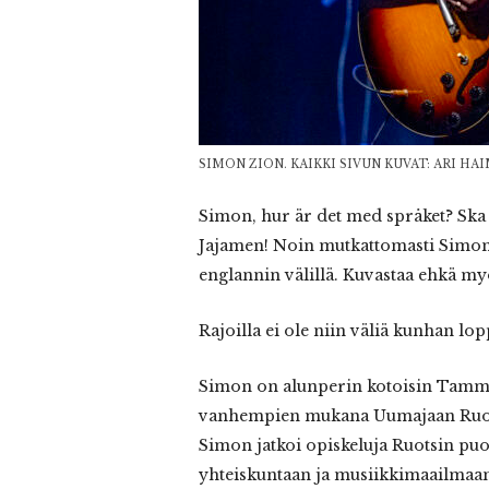
SIMON ZION. KAIKKI SIVUN KUVAT: ARI HAI
Simon, hur är det med språket? Ska vi
Jajamen! Noin mutkattomasti Simon 
englannin välillä. Kuvastaa ehkä myö
Rajoilla ei ole niin väliä kunhan lop
Simon on alunperin kotoisin Tammis
vanhempien mukana Uumajaan Ruots
Simon jatkoi opiskeluja Ruotsin puol
yhteiskuntaan ja musiikkimaailmaa