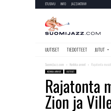
ETUSIVU
INFO
JAZZAKTIIVI!
SuomiJazz.com
UUTISET
TIEDOTTEET
JUTUT
SuomiJazz.com
Keikka-arviot
Rajatonta musiik
KEIKKA-ARVIOT
UUTISET
Rajatonta 
Zion ja Vil