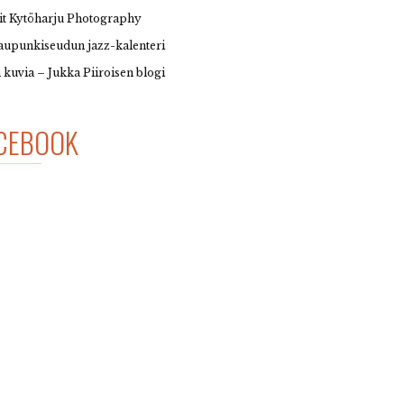
it Kytöharju Photography
upunkiseudun jazz-kalenteri
 kuvia – Jukka Piiroisen blogi
CEBOOK