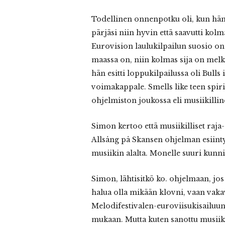
Todellinen onnenpotku oli, kun hän o
pärjäsi niin hyvin että saavutti ko
Eurovision laulukilpailun suosio on
maassa on, niin kolmas sija on melk
hän esitti loppukilpailussa oli Bull
voimakappale. Smells like teen spir
ohjelmiston joukossa eli musiikilli
Simon kertoo että musiikilliset raj
Allsång på Skansen ohjelman esiinty
musiikin alalta. Monelle suuri kunn
Simon, lähtisitkö ko. ohjelmaan, jos 
halua olla mikään klovni, vaan vaka
Melodifestivalen-euroviisukisailuun. 
mukaan. Mutta kuten sanottu musiikk