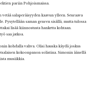
ojektien pariin Pohjoismaissa.
n vetää salaperäisyyden kaavun ylleen. Seuraava
lle. Pysytellään saman genren sisällä, mutta tulossa
takai lisää kiinnostusta hanketta kohtaan.
työ saa jatkoa.
in kohdalla vahva. Olisi hauska käydä joskus
otsalaisen kokoonpanon solistina. Simonin äänellä
sta musiikkia.