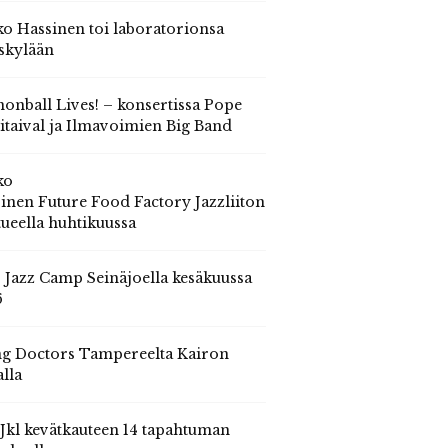
o Hassinen toi laboratorionsa
skylään
onball Lives! – konsertissa Pope
itaival ja Ilmavoimien Big Band
ko
inen Future Food Factory Jazzliiton
tueella huhtikuussa
s Jazz Camp Seinäjoella kesäkuussa
6
g Doctors Tampereelta Kairon
alla
 Jkl kevätkauteen 14 tapahtuman