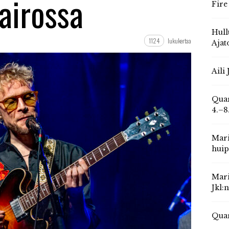
airossa
Fire
Hull
1124
lukukertaa
Ajat
Aili
Quar
4.–8
Mari
huip
Mari
Jkl:
Quar