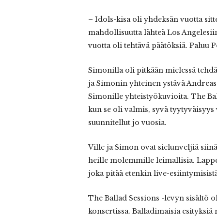
– Idols-kisa oli yhdeksän vuotta sit
mahdollisuutta lähteä Los Angelesiin
vuotta oli tehtävä päätöksiä. Paluu 
Simonilla oli pitkään mielessä tehdä
ja Simonin yhteinen ystävä Andreas a
Simonille yhteistyökuvioita. The Bal
kun se oli valmis, syvä tyytyväisyys 
suunnitellut jo vuosia.
Ville ja Simon ovat sielunveljiä siin
heille molemmille leimallisia. Lapp
joka pitää etenkin live-esiintymisistä
The Ballad Sessions -levyn sisältö 
konsertissa. Balladimaisia esityksiä 