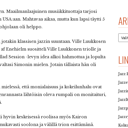
ten. Maailmanlaajuinen musiikkituottaja tarjosi
AR
 USA:aan. Mahtavaa aikaa, mutta kun lapsi täytti 5
Pohjolaan oli helppo.
Arkis
 jotakin klassisen jazzin suuntaan. Ville Luukkosen
f Enehielm suositteli Ville Luukkonen triolle ja
LI
lad Session -levyn idea alkoi hahmottua ja lopulta
valtasi Simonin mielen. Jotain tällaista hän oli
Jazz 
Jazz
ä mielessä, että monialaisuus ja kokeilunhalu ovat
Jazzi
enrannasta lähtöisin oleva rumpali on monitaituri,
JazzI
.
Jazz
oli hyvin keskeisessä roolissa myös Kairon
Jazzr
mukavasti soolona ja välillä trion esittämänä.
Kohta