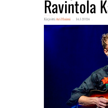
Ravintola K
Kirjoitti
Ari Haimi
14.5.2024