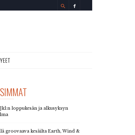
TYEET
SIMMAT
 Jkl:n loppukesän ja alkusyksyn
elma
llä groovaava kesäilta Earth, Wind &