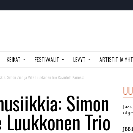
KEIKAT
FESTIVAALIT
LEVYT
ARTISTIT JA YH
kia: Simon Zion ja Ville Luukkonen Trio Ravintola Kairossa
UU
musiikkia: Simon
Jazz
le Luukkonen Trio
ohj
JBB: