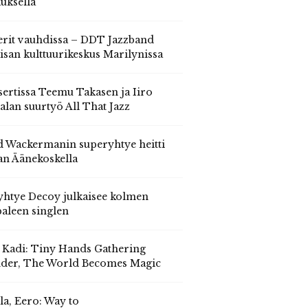
auksella
erit vauhdissa – DDT Jazzband
isan kulttuurikeskus Marilynissa
ertissa Teemu Takasen ja Iiro
alan suurtyö All That Jazz
 Wackermanin superyhtye heitti
an Äänekoskella
yhtye Decoy julkaisee kolmen
aleen singlen
, Kadi: Tiny Hands Gathering
der, The World Becomes Magic
la, Eero: Way to