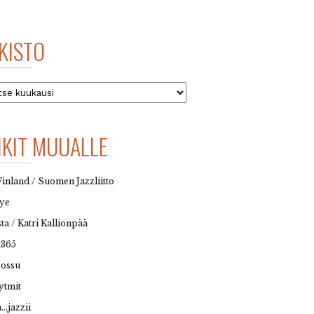
KISTO
to
NKIT MUUALLE
Finland / Suomen Jazzliitto
eye
sta / Katri Kallionpää
t365
possu
ytmit
…jazzii