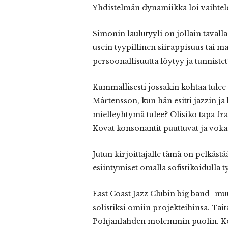
Yhdistelmän dynamiikka loi vaihtel
Simonin laulutyyli on jollain tavall
usein tyypillinen siirappisuus tai m
persoonallisuutta löytyy ja tunniste
Kummallisesti jossakin kohtaa tulee
Mårtensson, kun hän esitti jazzin ja
mielleyhtymä tulee? Olisiko tapa fra
Kovat konsonantit puuttuvat ja vok
Jutun kirjoittajalle tämä on pelkäst
esiintymiset omalla sofistikoidulla
East Coast Jazz Clubin big band -m
solistiksi omiin projekteihinsa. Tai
Pohjanlahden molemmin puolin. Koti