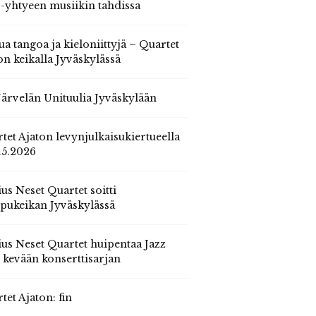
 -yhtyeen musiikin tahdissa
ua tangoa ja kieloniittyjä – Quartet
on keikalla Jyväskylässä
 Järvelän Unituulia Jyväskylään
tet Ajaton levynjulkaisukiertueella
.5.2026
us Neset Quartet soitti
pukeikan Jyväskylässä
us Neset Quartet huipentaa Jazz
n kevään konserttisarjan
tet Ajaton: fin