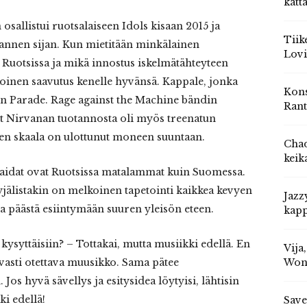
katt
sallistui ruotsalaiseen Idols kisaan 2015 ja
Tiik
lmannen sijan. Kun mietitään minkälainen
Lovi
 Ruotsissa ja mikä innostus iskelmätähteyteen
oinen saavutus kenelle hyvänsä. Kappale, jonka
Kons
s in Parade. Rage against the Machine bändin
Rant
it Nirvanan tuotannosta oli myös treenatun
nen skaala on ulottunut moneen suuntaan.
Chad
keik
a-aidat ovat Ruotsissa matalammat kuin Suomessa.
jälistakin on melkoinen tapetointi kaikkea kevyen
Jazz
ia päästä esiintymään suuren yleisön eteen.
kapp
kysyttäisiin? – Tottakai, mutta musiikki edellä. En
Vija
vasti otettava muusikko. Sama pätee
Won
Jos hyvä sävellys ja esitysidea löytyisi, lähtisin
i edellä!
Save