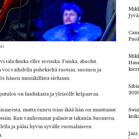
Mikk
Jyvä
Cann
Puol
MI.
Mik
 tala finska eller svenska. Finska, absolut.
Hass
kier
voi vaihdella puhekieltä ruotsin, suomen ja
s hänen musiikillista sieluaan.
Sibi
202
putulos on laadukasta ja yleisölle kelpaavaa.
aaresta, mutta ennen teini-ikää hän on muuttanut
Swin
keik
iin. Kun vanhemmat palasivat takaisin Suomeen,
ella ja pääsi hyvin syvälle ruotsalaiseen
Jazz
n.