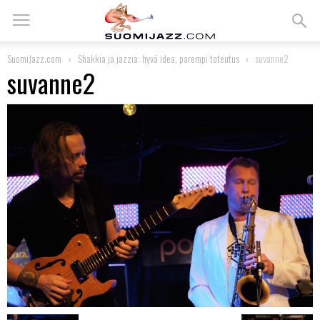
SuomiJazz.com
Shakkia ja jazzia: hyvä idea, parempi toteutus
suvanne2
suvanne2