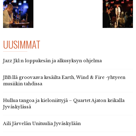
UUSIMMAT
Jazz Jkl:n loppukesän ja alkusyksyn ohjelma
JBB:llä groovaava kesäilta Earth, Wind & Fire -yhtyeen
musiikin tahdissa
Hullua tangoa ja kieloniittyjä – Quartet Ajaton keikalla
Jyväskylässä
Aili Järvelän Unituulia Jyväskylään