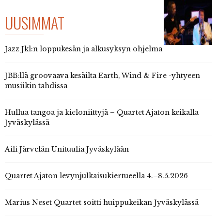
UUSIMMAT
Jazz Jkl:n loppukesän ja alkusyksyn ohjelma
JBB:llä groovaava kesäilta Earth, Wind & Fire -yhtyeen
musiikin tahdissa
Hullua tangoa ja kieloniittyjä – Quartet Ajaton keikalla
Jyväskylässä
Aili Järvelän Unituulia Jyväskylään
Quartet Ajaton levynjulkaisukiertueella 4.–8.5.2026
Marius Neset Quartet soitti huippukeikan Jyväskylässä