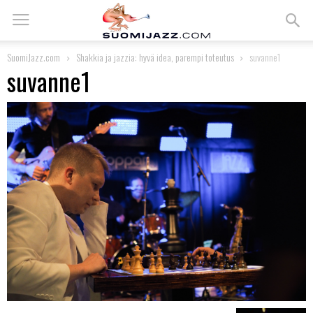
SuomiJazz.com
Shakkia ja jazzia: hyvä idea, parempi toteutus
suvanne1
suvanne1