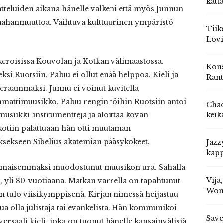
katt
tatteluiden aikana hänelle valkeni että myös Junnun
maahanmuuttoa. Vaihtuva kulttuurinen ympäristö
Tiik
Lovi
keroisissa Kouvolan ja Kotkan välimaastossa.
Kons
si Ruotsiin. Paluu ei ollut enää helppoa. Kieli ja
Rant
ieraammaksi. Junnu ei voinut kuvitella
mmattimuusikko. Paluu rengin töihin Ruotsiin antoi
Chad
usiikki-instrumentteja ja aloittaa kovan
keik
otiin palattuaan hän otti muutaman
ksekseen Sibelius akatemian pääsykokeet.
Jazz
kapp
ttimaisemmaksi muodostunut muusikon ura. Sahalla
Vija
ä, yli 80-vuotiaana. Matkan varrella on tapahtunut
Won
n tulo viisikymppisenä. Kirjan nimessä heijastuu
ua olla julistaja tai evankelista. Hän kommunikoi
Save
versaali kieli, joka on tuonut hänelle kansainvälisiä