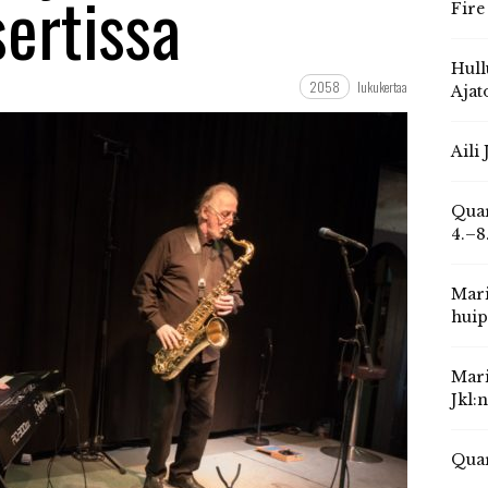
ertissa
Fire
Hull
2058
lukukertaa
Ajat
Aili
Quar
4.–8
Mari
huip
Mari
Jkl:
Quar