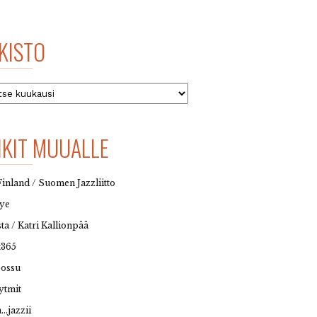
KISTO
to
NKIT MUUALLE
Finland / Suomen Jazzliitto
eye
sta / Katri Kallionpää
t365
possu
ytmit
…jazzii