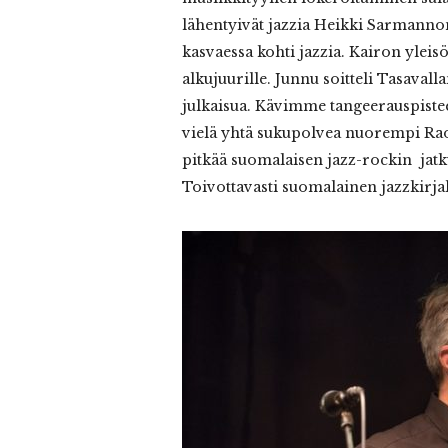
lähentyivät jazzia Heikki Sarmannon 
kasvaessa kohti jazzia. Kairon yle
alkujuurille. Junnu soitteli Tasaval
julkaisua. Kävimme tangeerauspiste
vielä yhtä sukupolvea nuorempi Ra
pitkää suomalaisen jazz-rockin jat
Toivottavasti suomalainen jazzkirjal