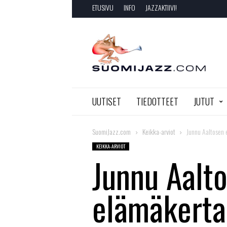
ETUSIVU
INFO
JAZZAKTIIVI!
SuomiJazz.com
UUTISET
TIEDOTTEET
JUTUT
SuomiJazz.com
Keikka-arviot
Junnu Aaltosen e
KEIKKA-ARVIOT
Junnu Aalt
elämäkertaa