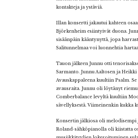
kontakteja ja ystäviä.
Illan konsertti jakautui kahteen osa
Björkenheim esiintyivät duona. Junnu
sisäänpäin kääntynyttä, jopa harra
Salitunnelmaa voi luonnehtia hartaak
Tauon jälkeen Junnu otti tenorisaks
Sarmanto. Junnu Aaltosen ja Heikki
Avauskappaleena kuultiin Psalm. Se 
avausraita. Junnu oli löytänyt riemul
Comberbalance levyltä kuultiin Moo
sävellyksestä. Viimeinenkin kukka k
Konsertin jälkiosa oli melodisempi
Roland-sähköpianolla oli kiistatta o
musiikkityylien lokeroituminen sula