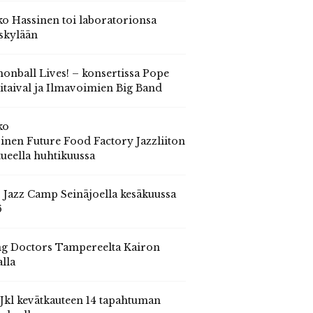
o Hassinen toi laboratorionsa
skylään
onball Lives! – konsertissa Pope
itaival ja Ilmavoimien Big Band
ko
inen Future Food Factory Jazzliiton
tueella huhtikuussa
s Jazz Camp Seinäjoella kesäkuussa
6
g Doctors Tampereelta Kairon
alla
 Jkl kevätkauteen 14 tapahtuman