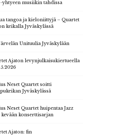
 -yhtyeen musiikin tahdissa
ua tangoa ja kieloniittyjä – Quartet
on keikalla Jyväskylässä
 Järvelän Unituulia Jyväskylään
tet Ajaton levynjulkaisukiertueella
.5.2026
us Neset Quartet soitti
pukeikan Jyväskylässä
us Neset Quartet huipentaa Jazz
n kevään konserttisarjan
tet Ajaton: fin