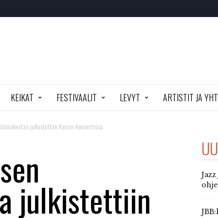
KEIKAT
FESTIVAALIT
LEVYT
ARTISTIT JA YH
lämäkertaa julkistettiin Kairon konsertissa
UU
osen
Jazz
 julkistettiin
ohj
JBB: