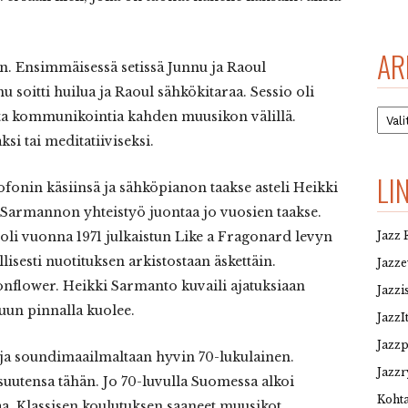
AR
an. Ensimmäisessä setissä Junnu ja Raoul
 soitti huilua ja Raoul sähkökitaraa. Sessio oli
Arkis
sta kommunikointia kahden muusikon välillä.
si tai meditatiiviseksi.
LI
ofonin käsiinsä ja sähköpianon taakse asteli Heikki
 Sarmannon yhteistyö juontaa jo vuosien taakse.
oli vuonna 1971 julkaistun Like a Fragonard levyn
Jazz 
lisesti nuotituksen arkistostaan äskettäin.
Jazz
nflower. Heikki Sarmanto kuvaili ajatuksiaan
Jazzi
uun pinnalla kuolee.
JazzI
Jazz
 ja soundimaailmaltaan hyvin 70-lukulainen.
Jazzr
suutensa tähän. Jo 70-luvulla Suomessa alkoi
Kohta
a. Klassisen koulutuksen saaneet muusikot