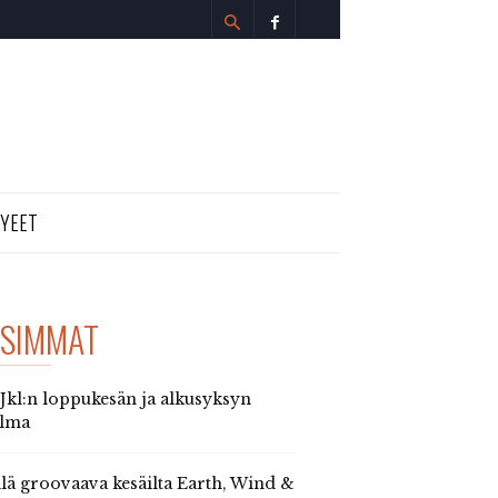
TYEET
SIMMAT
 Jkl:n loppukesän ja alkusyksyn
elma
llä groovaava kesäilta Earth, Wind &