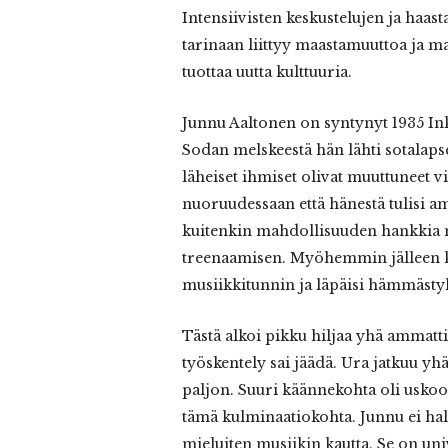
Intensiivisten keskustelujen ja haas
tarinaan liittyy maastamuuttoa ja 
tuottaa uutta kulttuuria.
Junnu Aaltonen on syntynyt 1935 In
Sodan melskeestä hän lähti sotalapsek
läheiset ihmiset olivat muuttuneet v
nuoruudessaan että hänestä tulisi a
kuitenkin mahdollisuuden hankkia m
treenaamisen. Myöhemmin jälleen k
musiikkitunnin ja läpäisi hämmästy
Tästä alkoi pikku hiljaa yhä amma
työskentely sai jäädä. Ura jatkuu yh
paljon. Suuri käännekohta oli uskoo
tämä kulminaatiokohta. Junnu ei hal
mieluiten musiikin kautta. Se on uni