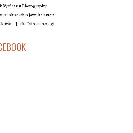
it Kytöharju Photography
upunkiseudun jazz-kalenteri
 kuvia – Jukka Piiroisen blogi
CEBOOK