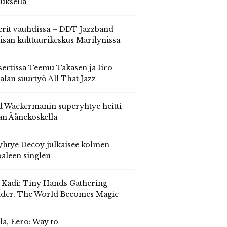
auksella
erit vauhdissa – DDT Jazzband
isan kulttuurikeskus Marilynissa
ertissa Teemu Takasen ja Iiro
alan suurtyö All That Jazz
 Wackermanin superyhtye heitti
an Äänekoskella
yhtye Decoy julkaisee kolmen
aleen singlen
, Kadi: Tiny Hands Gathering
der, The World Becomes Magic
la, Eero: Way to