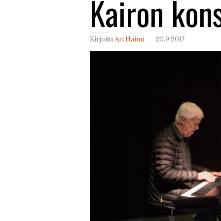
Kairon kons
Kirjoitti
Ari Haimi
20.9.2017