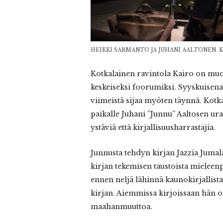
HEIKKI SARMANTO JA JUHANI AALTONEN. KA
Kotkalainen ravintola Kairo on mu
keskeiseksi foorumiksi. Syyskuisena 
viimeistä sijaa myöten täynnä. Kotka
paikalle Juhani ”Junnu” Aaltosen ura
ystäviä että kirjallisuusharrastajia.
Junnusta tehdyn kirjan Jazzia Jumal
kirjan tekemisen taustoista mieleenp
ennen neljä lähinnä kaunokirjallist
kirjan. Aiemmissa kirjoissaan hän on
maahanmuuttoa.