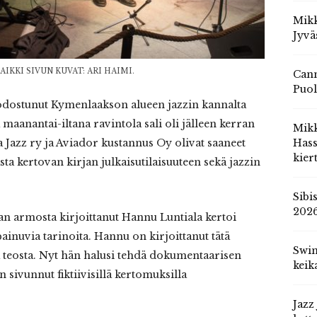
Mikk
Jyvä
IKKI SIVUN KUVAT: ARI HAIMI.
Cann
Puol
odostunut Kymenlaakson alueen jazzin kannalta
maanantai-iltana ravintola sali oli jälleen kerran
Mik
 Jazz ry ja Aviador kustannus Oy olivat saaneet
Hass
kier
sta kertovan kirjan julkaisutilaisuuteen sekä jazzin
Sibi
202
an armosta kirjoittanut Hannu Luntiala kertoi
ainuvia tarinoita. Hannu on kirjoittanut tätä
Swin
a teosta. Nyt hän halusi tehdä dokumentaarisen
keik
 sivunnut fiktiivisillä kertomuksilla
Jazz