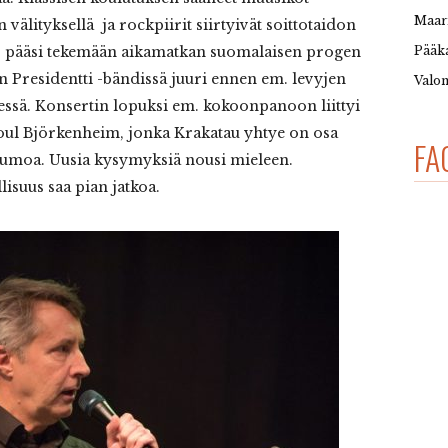
Maar
välityksellä ja rockpiirit siirtyivät soittotaidon
isö pääsi tekemään aikamatkan suomalaisen progen
Pääka
lan Presidentti -bändissä juuri ennen em. levyjen
Valon
essä. Konsertin lopuksi em. kokoonpanoon liittyi
oul Björkenheim, jonka Krakatau yhtye on osa
FA
kumoa. Uusia kysymyksiä nousi mieleen.
lisuus saa pian jatkoa.