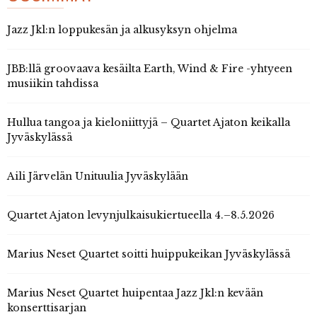
Jazz Jkl:n loppukesän ja alkusyksyn ohjelma
JBB:llä groovaava kesäilta Earth, Wind & Fire -yhtyeen
musiikin tahdissa
Hullua tangoa ja kieloniittyjä – Quartet Ajaton keikalla
Jyväskylässä
Aili Järvelän Unituulia Jyväskylään
Quartet Ajaton levynjulkaisukiertueella 4.–8.5.2026
Marius Neset Quartet soitti huippukeikan Jyväskylässä
Marius Neset Quartet huipentaa Jazz Jkl:n kevään
konserttisarjan