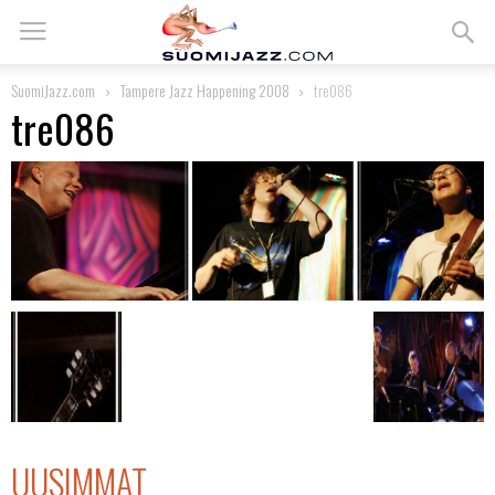
SuomiJazz.com
Tampere Jazz Happening 2008
tre086
tre086
UUSIMMAT