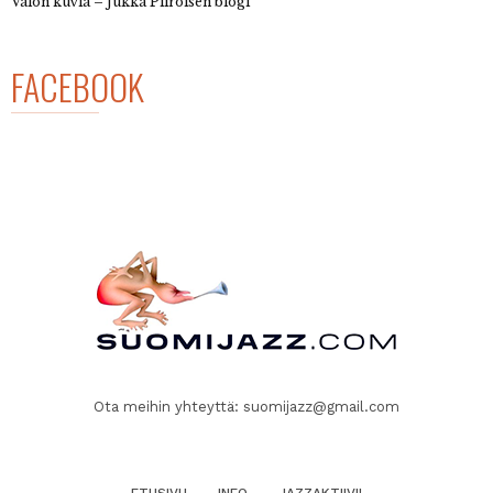
Valon kuvia – Jukka Piiroisen blogi
FACEBOOK
Ota meihin yhteyttä:
suomijazz@gmail.com
ETUSIVU
INFO
JAZZAKTIIVI!