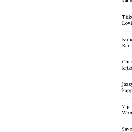
katt
Tiik
Lovi
Kons
Rant
Chad
keik
Jazz
kapp
Vija
Won
Save