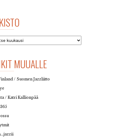
KISTO
to
NKIT MUUALLE
Finland / Suomen Jazzliitto
eye
sta / Katri Kallionpää
t365
possu
ytmit
…jazzii