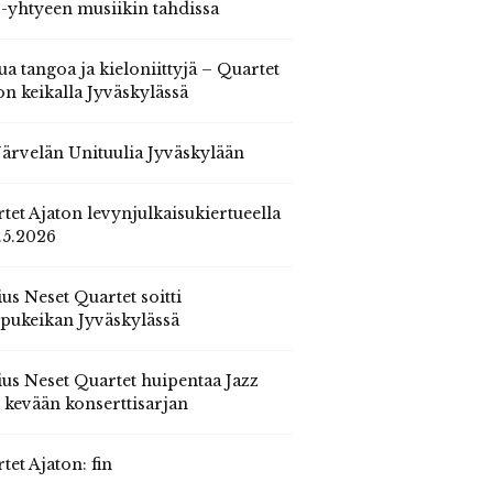
 -yhtyeen musiikin tahdissa
ua tangoa ja kieloniittyjä – Quartet
on keikalla Jyväskylässä
 Järvelän Unituulia Jyväskylään
tet Ajaton levynjulkaisukiertueella
.5.2026
us Neset Quartet soitti
pukeikan Jyväskylässä
us Neset Quartet huipentaa Jazz
n kevään konserttisarjan
tet Ajaton: fin