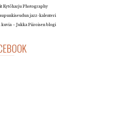
it Kytöharju Photography
upunkiseudun jazz-kalenteri
 kuvia – Jukka Piiroisen blogi
CEBOOK