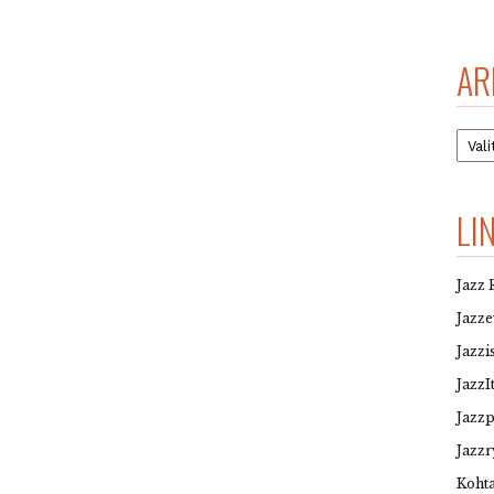
AR
Arkis
LI
Jazz 
Jazz
Jazzi
JazzI
Jazz
Jazzr
Kohta