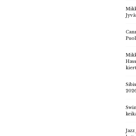
Mikk
Jyvä
Cann
Puol
Mik
Hass
kier
Sibi
202
Swin
keik
Jazz