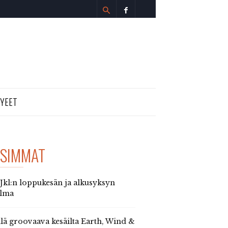
TYEET
SIMMAT
 Jkl:n loppukesän ja alkusyksyn
elma
llä groovaava kesäilta Earth, Wind &