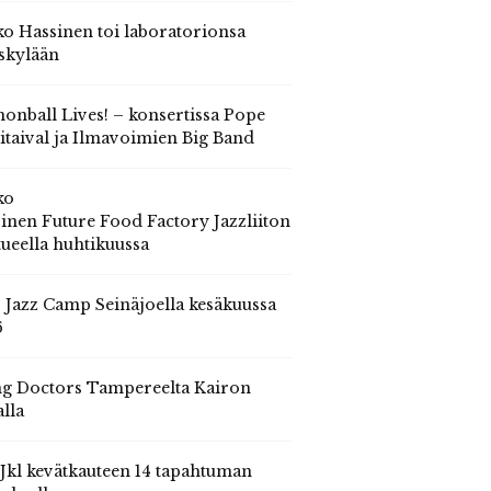
o Hassinen toi laboratorionsa
skylään
onball Lives! – konsertissa Pope
itaival ja Ilmavoimien Big Band
ko
inen Future Food Factory Jazzliiton
tueella huhtikuussa
s Jazz Camp Seinäjoella kesäkuussa
6
g Doctors Tampereelta Kairon
alla
 Jkl kevätkauteen 14 tapahtuman