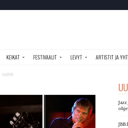
KEIKAT
FESTIVAALIT
LEVYT
ARTISTIT JA YH
tre0816
UU
Jazz
ohj
JBB: