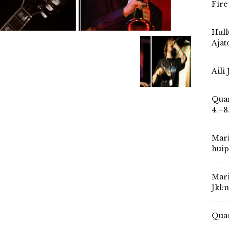
Fire
Hull
Ajat
Aili
Quar
4.–8
Mari
huip
Mari
Jkl:
Quar