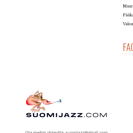
Maar
Pääka
Valon
FA
Ota meihin yhteyttä:
suomijazz@gmail.com