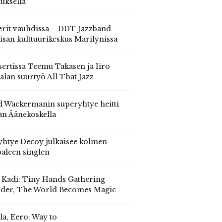
auksella
erit vauhdissa – DDT Jazzband
isan kulttuurikeskus Marilynissa
ertissa Teemu Takasen ja Iiro
alan suurtyö All That Jazz
 Wackermanin superyhtye heitti
an Äänekoskella
yhtye Decoy julkaisee kolmen
aleen singlen
, Kadi: Tiny Hands Gathering
der, The World Becomes Magic
la, Eero: Way to