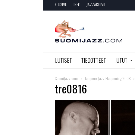
ETUSIVU
INFO
JAZZAKTIIVI!
SuomiJazz.com
UUTISET
TIEDOTTEET
JUTUT
SuomiJazz.com
Tampere Jazz Happening 2008
tre0816