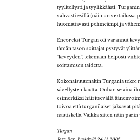
tyylitellysti ja tyylikkäästi. Turga
vahvasti esillä (näin on vertailussa 
huomattavasti pehmeämpi ja vähemm
Encoreksi Turgan oli varannut kevy
tämän tason soittajat pystyvät ylit
”keveyden”, tekemään helposti viihte
soittamisen taidetta.
Kokonaisuutenakin Turgania tekee m
sävellysten kautta. Onhan se aina ilo
esimerkiksi häiritsevällä äänenvoim
toivoa että turganilaiset jaksavat pi
nautiskella. Vaikka sitten näin parin
Turgan
Jazz Bar, Jyväskylä 24.11.2005