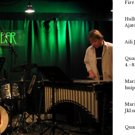
Fire
Hull
Ajat
Aili
Quar
4.–8
Mari
huip
Mari
Jkl:
Quar