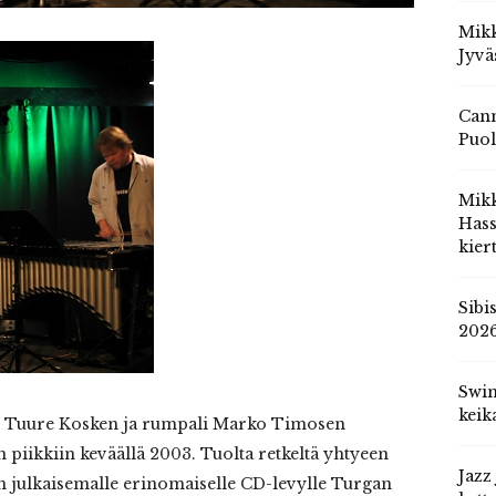
Mikk
Jyvä
Cann
Puol
Mik
Hass
kier
Sibi
202
Swin
keik
ti Tuure Kosken ja rumpali Marko Timosen
 piikkiin keväällä 2003. Tuolta retkeltä yhtyeen
Jazz
on julkaisemalle erinomaiselle CD-levylle Turgan