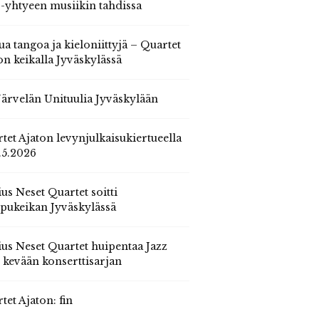
 -yhtyeen musiikin tahdissa
ua tangoa ja kieloniittyjä – Quartet
on keikalla Jyväskylässä
 Järvelän Unituulia Jyväskylään
tet Ajaton levynjulkaisukiertueella
.5.2026
us Neset Quartet soitti
pukeikan Jyväskylässä
us Neset Quartet huipentaa Jazz
n kevään konserttisarjan
tet Ajaton: fin