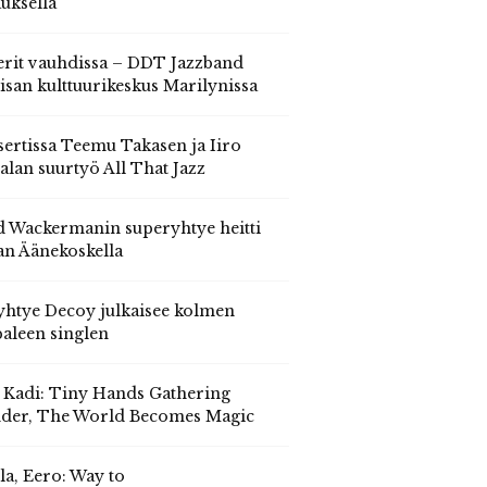
auksella
erit vauhdissa – DDT Jazzband
isan kulttuurikeskus Marilynissa
ertissa Teemu Takasen ja Iiro
alan suurtyö All That Jazz
 Wackermanin superyhtye heitti
an Äänekoskella
yhtye Decoy julkaisee kolmen
aleen singlen
, Kadi: Tiny Hands Gathering
der, The World Becomes Magic
la, Eero: Way to