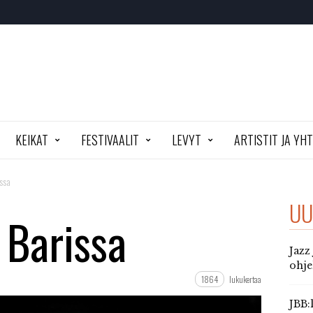
KEIKAT
FESTIVAALIT
LEVYT
ARTISTIT JA YH
ssa
UU
 Barissa
Jazz
ohj
1864
lukukertaa
JBB: