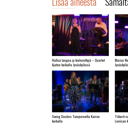
Lisää aiheesta
Samalta
Hullua tangoa ja kieloniittyjä – Quartet
Marius Ne
Ajaton keikalla Jyväskylässä
Jyväskylä
Swing Doctors Tampereelta Kairon
Tiikerit 
keikalla
Loviisan 