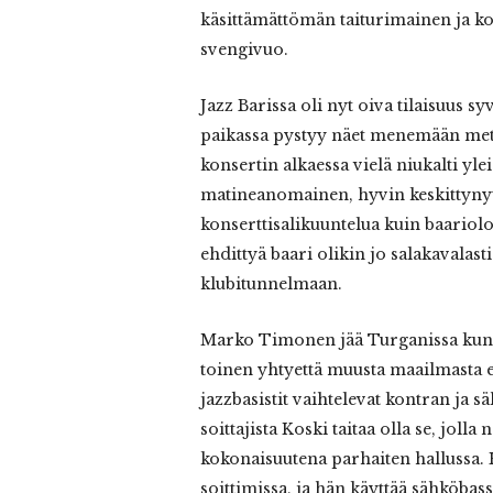
käsittämättömän taiturimainen ja kom
svengivuo.
Jazz Barissa oli nyt oiva tilaisuus 
paikassa pystyy näet menemään metri
konsertin alkaessa vielä niukalti yle
matineanomainen, hyvin keskittynyt 
konserttisalikuuntelua kuin baariolo
ehdittyä baari olikin jo salakavalasti
klubitunnelmaan.
Marko Timonen jää Turganissa kunno
toinen yhtyettä muusta maailmasta 
jazzbasistit vaihtelevat kontran ja s
soittajista Koski taitaa olla se, jolla
kokonaisuutena parhaiten hallussa.
soittimissa, ja hän käyttää sähköbass