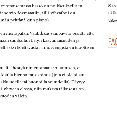
Maar
nin triomaisemassa basso on poikkeuksellisen
pianotrio-formaattiin, sillä vibrafoni on
Pääka
än peittävä kuin piano).
Valon
en menopalan. Vauhdikas sambaveto osoitti, että
FA
tämään sambailun tietyn kaavamaisuuden ja
elliseksi koettavasta latinosvengistä virtuoottisen
ieli lähestyä nimenomaan soittamisen, ei
 kuulla hienoa musisointia (jota ei ole pilattu
akkuudella tai huonoilla soundeilla). Täytyy
tää yhtyeen elossa, niin mukava tällaisesta on
 vuoden välein.