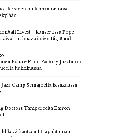
o Hassinen toi laboratorionsa
skylään
onball Lives! – konsertissa Pope
itaival ja Ilmavoimien Big Band
ko
inen Future Food Factory Jazzliiton
tueella huhtikuussa
s Jazz Camp Seinäjoella kesäkuussa
6
g Doctors Tampereelta Kairon
alla
 Jkl kevätkauteen 14 tapahtuman