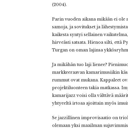
(2004).
Parin vuoden aikana mikään ei ole m
samoja, ja sovitukset ja lähestymis
kaikesta syntyi sellainen vaikutelma, 
hirveästi satsata. Hienoa silti, että 
Turgan on oman lajinsa ykkösryhm
Ja mikähän tuo laji lienee? Pienimuot
markkeeraavan kamarimusiikin käsitt
rummut ovat mukana. Kappaleet ovat u
projektiluonteen takia matkassa. Imp
kamarijazz voisi olla välttävä määri
yhtyeeltä irtoaa ajoittain myös imu
Se jazzillinen improvisaatio on triol
olemaan yksi maailman sujuvimmista 