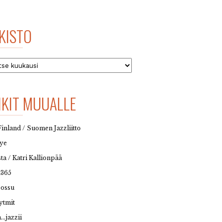
KISTO
to
NKIT MUUALLE
Finland / Suomen Jazzliitto
eye
sta / Katri Kallionpää
t365
possu
ytmit
…jazzii