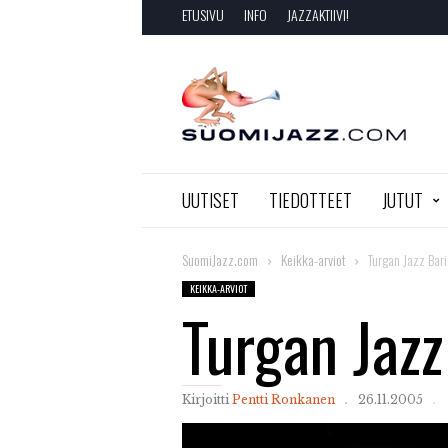
ETUSIVU
INFO
JAZZAKTIIVI!
SuomiJazz.com
UUTISET
TIEDOTTEET
JUTUT
SuomiJazz.com
Keikka-arviot
Turgan Jazz Bari
KEIKKA-ARVIOT
Turgan Jazz
Kirjoitti
Pentti Ronkanen
26.11.2005