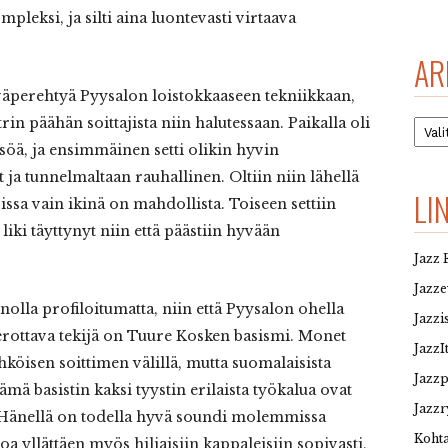
pleksi, ja silti aina luontevasti virtaava
AR
syväperehtyä Pyysalon loistokkaaseen tekniikkaan,
Arkis
n päähän soittajista niin halutessaan. Paikalla oli
isöä, ja ensimmäinen setti olikin hyvin
ja tunnelmaltaan rauhallinen. Oltiin niin lähellä
LI
issa vain ikinä on mahdollista. Toiseen settiin
 liki täyttynyt niin että päästiin hyvään
Jazz 
Jazz
lla profiloitumatta, niin että Pyysalon ohella
Jazzi
erottava tekijä on Tuure Kosken basismi. Monet
JazzI
ähköisen soittimen välillä, mutta suomalaisista
Jazz
 nämä basistin kaksi tyystin erilaista työkalua ovat
Jazzr
 Hänellä on todella hyvä soundi molemmissa
Kohta
oa yllättäen myös hiljaisiin kappaleisiin sopivasti,