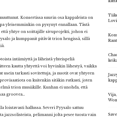
katt
Tiik
uuttunut. Konsertissa suurin osa kappaleista on
Lovi
tapa yleisemminkin on pysynyt ennallaan. Tästä
että yhtye on soittajille sivuprojekti, johon ei
Kons
Pyysalo ja kumppanit pitävät trion hengissä, sillä
Rant
iä.
Chad
oista intiimiyttä ja läheistä yhteispeliä
keik
een kautta yhtyettä voi hyvinkin lähestyä, vaikka
sein tarkasti sovitettuja, ja nuotit ovat yhtyeen
Jazz
rovisaatiota on kuitenkin sitäkin rutkasti, joten
kapp
telmä trion musiikille. Kunhan ei unohda, että
isaa groovea…
Vija
Won
la loistavasti hallussa. Severi Pyysalo sattuu
Save
jazzsolisteista, pelimanni jolta pesee tuosta vain