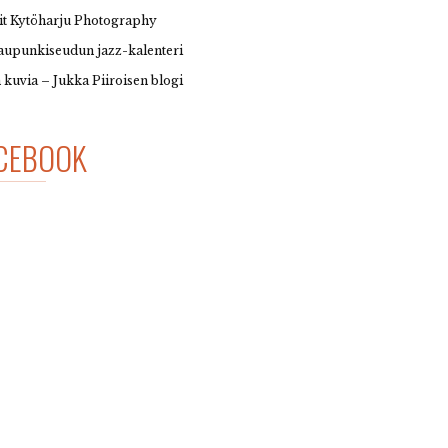
it Kytöharju Photography
upunkiseudun jazz-kalenteri
 kuvia – Jukka Piiroisen blogi
CEBOOK