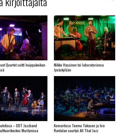
 kirjoittajalta
set Quartet soitti huippukeikan
Mikko Hassinen toi laboratorionsa
ssä
Jyväskylään
vauhdissa – DDT Jazzband
Konsertissa Teemu Takasen ja Iiro
kulttuurikeskus Marilynissa
Rantalan suurtyö All That Jazz