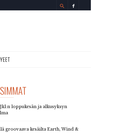
TYEET
SIMMAT
 Jkl:n loppukesän ja alkusyksyn
elma
llä groovaava kesäilta Earth, Wind &