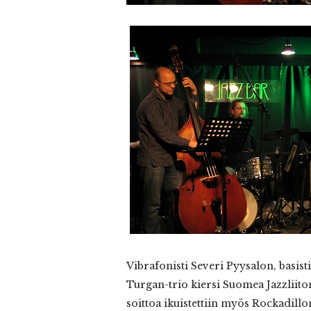
Vibrafonisti
Severi Pyysalon, basis
Turgan-trio kiersi Suomea Jazzliiton
soittoa ikuistettiin myös Rockadill