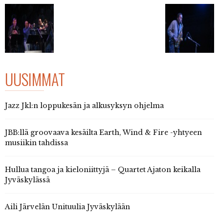
UUSIMMAT
Jazz Jkl:n loppukesän ja alkusyksyn ohjelma
JBB:llä groovaava kesäilta Earth, Wind & Fire -yhtyeen
musiikin tahdissa
Hullua tangoa ja kieloniittyjä – Quartet Ajaton keikalla
Jyväskylässä
Aili Järvelän Unituulia Jyväskylään