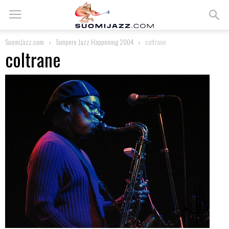
SuomiJazz.com
Tampere Jazz Happening 2004
coltrane
coltrane