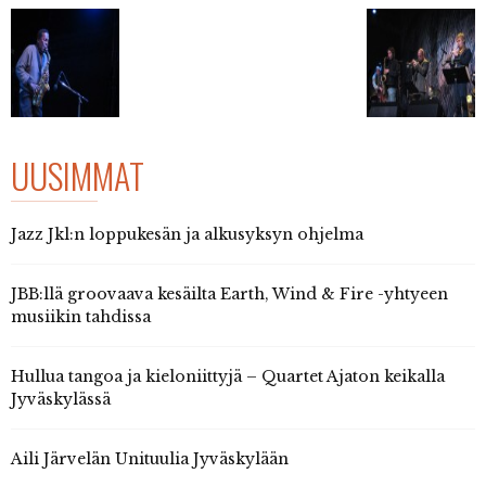
UUSIMMAT
Jazz Jkl:n loppukesän ja alkusyksyn ohjelma
JBB:llä groovaava kesäilta Earth, Wind & Fire -yhtyeen
musiikin tahdissa
Hullua tangoa ja kieloniittyjä – Quartet Ajaton keikalla
Jyväskylässä
Aili Järvelän Unituulia Jyväskylään