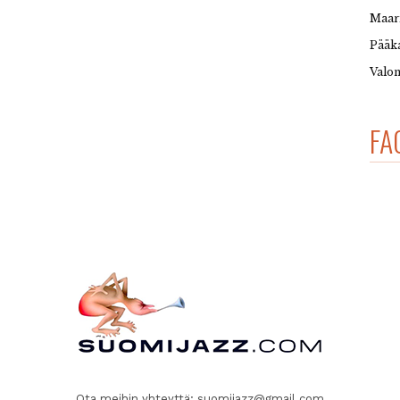
Maar
Pääka
Valon
FA
Ota meihin yhteyttä:
suomijazz@gmail.com