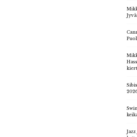
Mikk
Jyvä
Cann
Puol
Mik
Hass
kier
Sibi
202
Swin
keik
Jazz