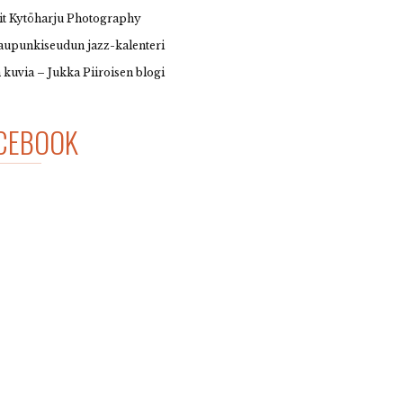
it Kytöharju Photography
upunkiseudun jazz-kalenteri
 kuvia – Jukka Piiroisen blogi
CEBOOK