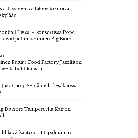
o Hassinen toi laboratorionsa
skylään
onball Lives! – konsertissa Pope
itaival ja Ilmavoimien Big Band
ko
inen Future Food Factory Jazzliiton
tueella huhtikuussa
s Jazz Camp Seinäjoella kesäkuussa
6
g Doctors Tampereelta Kairon
alla
 Jkl kevätkauteen 14 tapahtuman