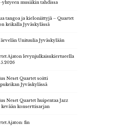
 -yhtyeen musiikin tahdissa
ua tangoa ja kieloniittyjä – Quartet
on keikalla Jyväskylässä
 Järvelän Unituulia Jyväskylään
tet Ajaton levynjulkaisukiertueella
.5.2026
us Neset Quartet soitti
pukeikan Jyväskylässä
us Neset Quartet huipentaa Jazz
n kevään konserttisarjan
tet Ajaton: fin