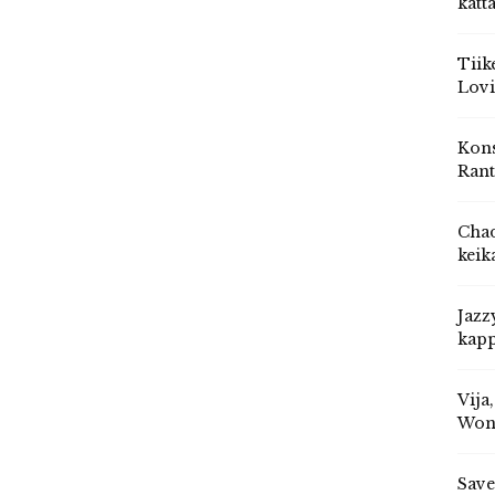
katt
Tiik
Lovi
Kons
Rant
Chad
keik
Jazz
kapp
Vija
Won
Save