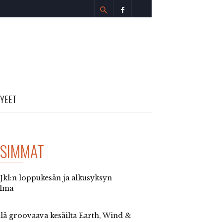
TYEET
SIMMAT
 Jkl:n loppukesän ja alkusyksyn
elma
llä groovaava kesäilta Earth, Wind &