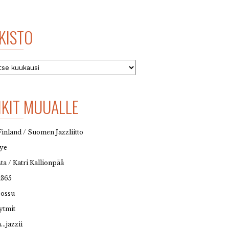
KISTO
to
NKIT MUUALLE
Finland / Suomen Jazzliitto
eye
sta / Katri Kallionpää
t365
possu
ytmit
…jazzii