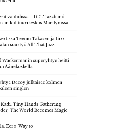
auksella
erit vauhdissa – DDT Jazzband
isan kulttuurikeskus Marilynissa
ertissa Teemu Takasen ja Iiro
alan suurtyö All That Jazz
 Wackermanin superyhtye heitti
an Äänekoskella
yhtye Decoy julkaisee kolmen
aleen singlen
, Kadi: Tiny Hands Gathering
der, The World Becomes Magic
la, Eero: Way to