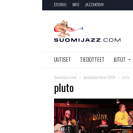
ETUSIVU
INFO
JAZZAKTIIVI!
SuomiJazz.com
UUTISET
TIEDOTTEET
JUTUT
SuomiJazz.com
Jyväskylän Kesä 2004
pluto
pluto