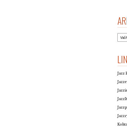
AR
Arkis
LI
Jazz 
Jazz
Jazzi
JazzI
Jazz
Jazzr
Kohta