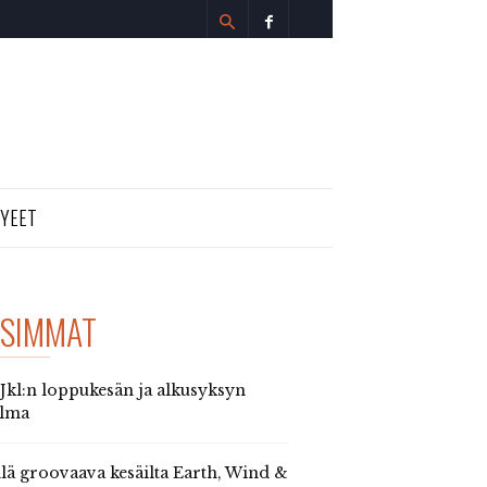
TYEET
SIMMAT
 Jkl:n loppukesän ja alkusyksyn
elma
llä groovaava kesäilta Earth, Wind &