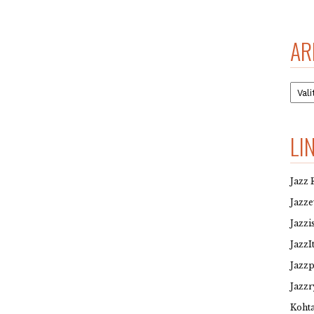
AR
Arkis
LI
Jazz 
Jazz
Jazzi
JazzI
Jazz
Jazzr
Kohta