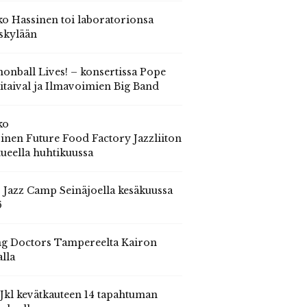
o Hassinen toi laboratorionsa
skylään
onball Lives! – konsertissa Pope
itaival ja Ilmavoimien Big Band
ko
inen Future Food Factory Jazzliiton
tueella huhtikuussa
s Jazz Camp Seinäjoella kesäkuussa
6
g Doctors Tampereelta Kairon
alla
 Jkl kevätkauteen 14 tapahtuman