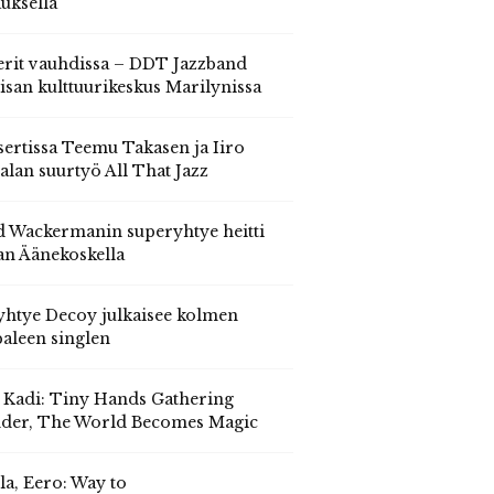
auksella
erit vauhdissa – DDT Jazzband
isan kulttuurikeskus Marilynissa
ertissa Teemu Takasen ja Iiro
alan suurtyö All That Jazz
 Wackermanin superyhtye heitti
an Äänekoskella
yhtye Decoy julkaisee kolmen
aleen singlen
, Kadi: Tiny Hands Gathering
der, The World Becomes Magic
la, Eero: Way to