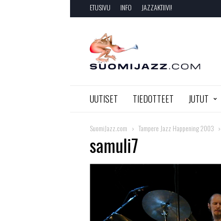
ETUSIVU
INFO
JAZZAKTIIVI!
SuomiJazz.com
UUTISET
TIEDOTTEET
JUTUT
SuomiJazz.com
Tampere Jazz Happening 2003
samuli7