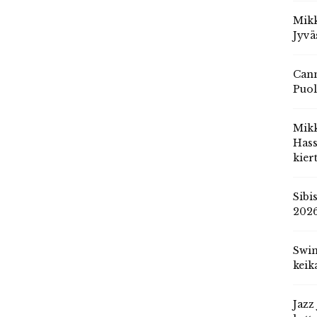
Mikk
Jyvä
Cann
Puol
Mik
Hass
kier
Sibi
202
Swin
keik
Jazz