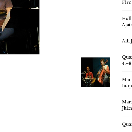
Fire
Hull
Ajat
Aili
Quar
4.–8
Mari
huip
Mari
Jkl:
Quar