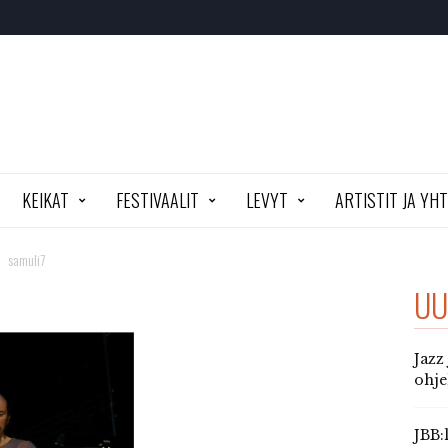
KEIKAT
FESTIVAALIT
LEVYT
ARTISTIT JA YH
samuli7
UU
Jazz
ohj
JBB: