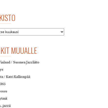
KISTO
to
NKIT MUUALLE
Finland / Suomen Jazzliitto
eye
sta / Katri Kallionpää
t365
possu
ytmit
…jazzii