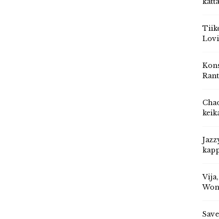
katt
Tiik
Lovi
Kons
Rant
Chad
keik
Jazz
kapp
Vija
Won
Save