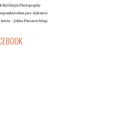
it Kytöharju Photography
upunkiseudun jazz-kalenteri
 kuvia – Jukka Piiroisen blogi
CEBOOK