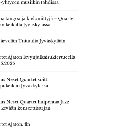
 -yhtyeen musiikin tahdissa
ua tangoa ja kieloniittyjä – Quartet
on keikalla Jyväskylässä
 Järvelän Unituulia Jyväskylään
tet Ajaton levynjulkaisukiertueella
.5.2026
us Neset Quartet soitti
pukeikan Jyväskylässä
us Neset Quartet huipentaa Jazz
n kevään konserttisarjan
tet Ajaton: fin