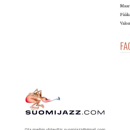
Maar
Pääka
Valon
FA
Ota meihin yhteyttä:
suomijazz@gmail.com